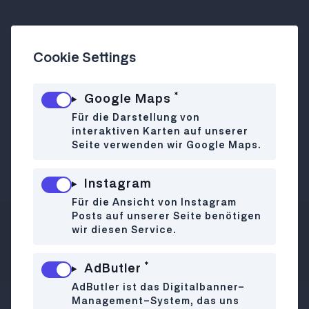
Cookie Settings
Boulder & Beats by
HAFERVOLL
*
Google Maps
Für die Darstellung von
interaktiven Karten auf unserer
Seite verwenden wir Google Maps.
Bouldern, Beats und köstliche Organic
Flapjacks
Instagram
Für die Ansicht von Instagram
Posts auf unserer Seite benötigen
wir diesen Service.
Zur Website
11.06. • 16:00
*
AdButler
AdButler ist das Digitalbanner-
Management-System, das uns