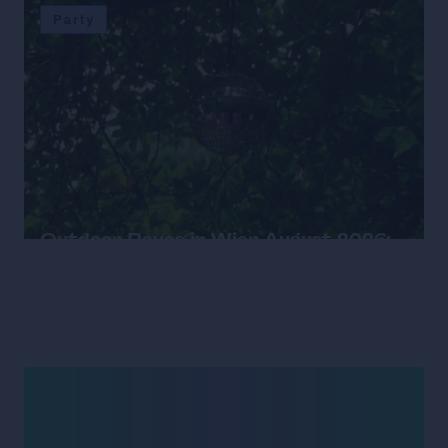
Party
Outdoor Raves in Wien August 2026:
Die besten Open-Air-Partys im
Überblick