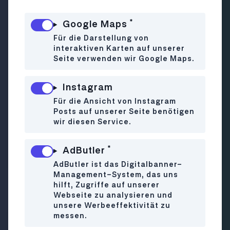
*
Google Maps
Für die Darstellung von
interaktiven Karten auf unserer
Seite verwenden wir Google Maps.
Instagram
RESTAURANT
Für die Ansicht von Instagram
Posts auf unserer Seite benötigen
ZentRuhm
wir diesen Service.
Kleine Gerichte, großer Geschmack – hier wird
*
AdButler
alles geteilt
AdButler ist das Digitalbanner-
Management-System, das uns
hilft, Zugriffe auf unserer
Webseite zu analysieren und
unsere Werbeeffektivität zu
messen.