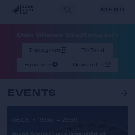
GOODNIGHT.AT
MENU
Dein Wiener Stadtmagazin
Instagram
TikTok
Facebook
Newsletter
→
EVENTS
06.08. • 19:00 - 23:59
faund Social Club x Goodnight.at