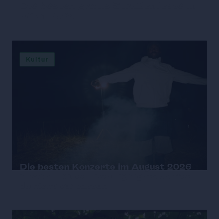
Die besten gratis Straßenfeste in
Wien 2026
Kultur
Die besten Konzerte im August 2026
in Wien – diese Live-Highlights darfst
du nicht verpassen