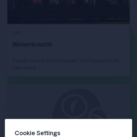
BAR
Weberknecht
Stundentenbar mit Partykeller: Von Psytrance bis
Dark Metal.
Cookie Settings