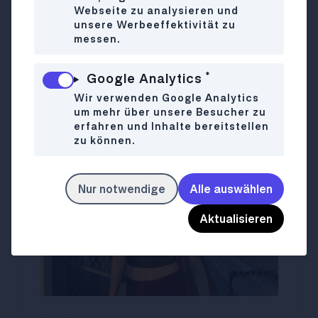
Webseite zu analysieren und
fürs Picknick immer das beste
unsere Werbeeffektivität zu
Fingerfood dabei!
messen.
🏊‍♀️ Happy Place: nach einem Badetag auf
der Donauinsel abends den Donaukanal
*
Google Analytics
entlangradeln.
Wir verwenden Google Analytics
um mehr über unsere Besucher zu
erfahren und Inhalte bereitstellen
zu können.
Nur notwendige
Alle auswählen
Aktualisieren