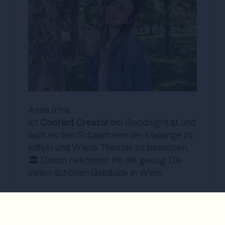
Anna Irina
ist
Content Creator
bei Goodnight.at und
liebt es den Schaum von der Melange zu
löffeln und Wiens Theater zu besuchen.
🏛️ Davon bekommt sie nie genug: Die
vielen schönen Gebäude in Wien.