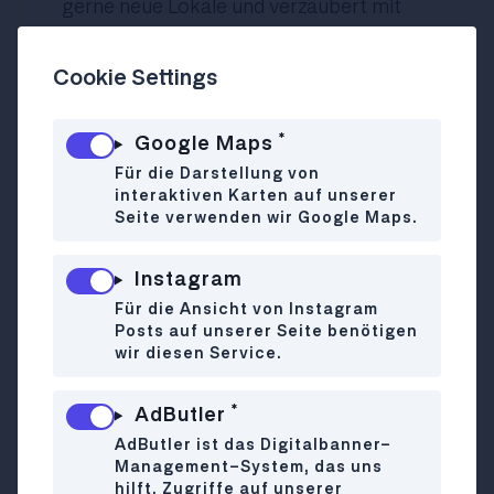
gerne neue Lokale und verzaubert mit
ihrem trockenen Humor.
🫰 Sie liebt die Weihnachtszeit in Wien.
Cookie Settings
*
Google Maps
Für die Darstellung von
interaktiven Karten auf unserer
Seite verwenden wir Google Maps.
Instagram
Für die Ansicht von Instagram
Posts auf unserer Seite benötigen
wir diesen Service.
*
AdButler
Maria
AdButler ist das Digitalbanner-
informiert euch als
Eventredakteurin
Management-System, das uns
immer über die nicesten Partys und hat
hilft, Zugriffe auf unserer