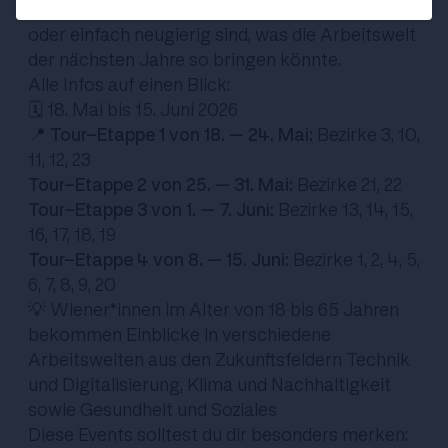
sich beruflich vielleicht neu orientieren wollen
oder einfach neugierig sind, was die Arbeitswelt
der nächsten Jahre so bringen könnte.
Alle Infos auf einen Blick:
🗓️ 18. Mai bis 15. Juni 2026
📍
Tour-Etappe 1 von 18. – 24. Mai:
Bezirke 3, 10,
11, 12, 23
Tour-Etappe 2 von 25. – 31. Mai:
Bezirke 21, 22
Tour-Etappe 3 von 1. – 7. Juni:
Bezirke 13, 14, 15,
16, 17, 18, 19
Tour-Etappe 4 von 8. – 15. Juni:
Bezirke 1, 2, 4, 5,
6, 7, 8, 9, 20
💡 Wiener*innen im Alter von 18 bis 65 Jahren
bekommen Einblicke in verschiedene
Arbeitswelten aus den Zukunftsfeldern Technik
und Digitalisierung, Klima und Nachhaltigkeit
sowie Gesundheit und Soziales
Diese Events solltest du dir besonders merken: