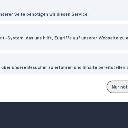
RESTAURANT
•
1070
nserer Seite benötigen wir diesen Service.
KAOO
RESTAURANT
•
10
t-System, das uns hilft, Zugriffe auf unserer Webseite zu 
Vevi 108
100 % pflanzlich, bi
ber unsere Besucher zu erfahren und Inhalte bereitstellen 
makrobiotisch – Vietna
All you can ramen
essen mit Twist in 1
Nur no