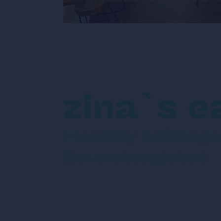
zina`s e
Healthy Mittags
Brunchangebot