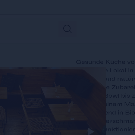
Gesunde Küche vo
Das kleine Lokal i
gesunde und natürl
schonende Zubere
gesunde Bowl bis 
dir und deinem Ma
überwiegend in Bio
dass Kaiserschmar
ohne Ei funktionie