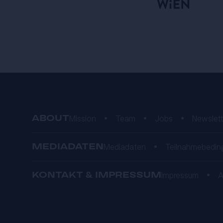
ABOUT
Mission
•
Team
•
Jobs
•
Newslett
MEDIADATEN
Mediadaten
•
Teilnahmebedin
KONTAKT & IMPRESSUM
Impressum
•