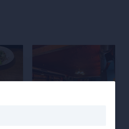
BAR
•
1060
Drogerie Bar und