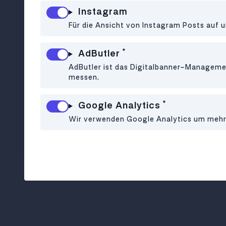
Midi
Instagram
Für die Ansicht von Instagram Posts auf u
*
AdButler
AdButler ist das Digitalbanner-Managemen
messen.
*
Google Analytics
Wir verwenden Google Analytics um mehr ü
Französisches Bistro in 1010