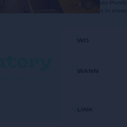
©
Klassier, wie Porr
Smoothies in dies
WO
atery
WANN
lokal mit
LINK