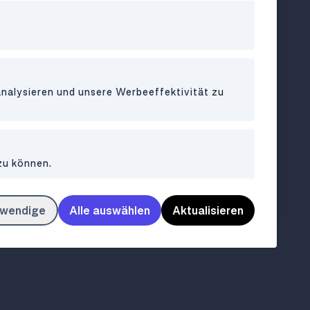
Café
80
analysieren und unsere Werbeeffektivität zu
0
o &
zu können.
mesisch
080
Bar im Stil der 60er und 70er Jahre
twendige
Alle auswählen
Aktualisieren