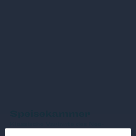
Speisekammer
Klassische Variante des Neo-
Würstelstandes