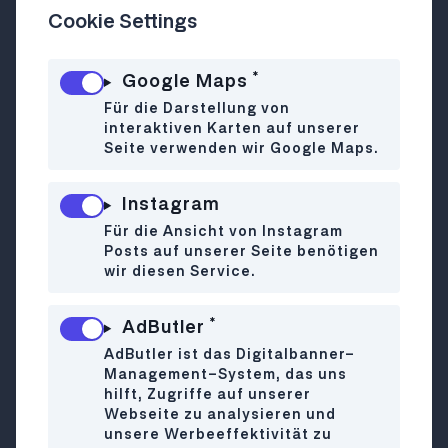
Cookie Settings
*
Veggie- und Bratwürste, Sauerkraut,
Google Maps
Smashed Burger und hausgemachte
Für die Darstellung von
Saucen
interaktiven Karten auf unserer
Seite verwenden wir Google Maps.
Dieser Stand am Urban-Loritz-Platz zeigt,
dass heutzutage wirklich niemand mehr
Instagram
auf köstliche Hotdog-Spezialitäten
verzichten muss. Denn hier können Bosna
Für die Ansicht von Instagram
Posts auf unserer Seite benötigen
und Hotdog neben der altbekannten
wir diesen Service.
Fleisch-Variante auch mit veganen
Würsteln aus Bio-Pilzen genossen werden.
*
AdButler
Jetzt noch das Ergebnis im knusprig-
zarten Laugen-Bun mit einer Cola plus
AdButler ist das Digitalbanner-
Management-System, das uns
einer Beilage wie Fries mit
hilft, Zugriffe auf unserer
hausgemachten Saucen oder Coleslaw
Webseite zu analysieren und
ergänzen und der Traum-Imbiss ist
unsere Werbeeffektivität zu