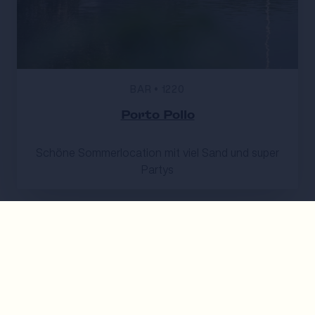
BAR
•
1220
Porto Pollo
Schöne Sommerlocation mit viel Sand und super
Partys