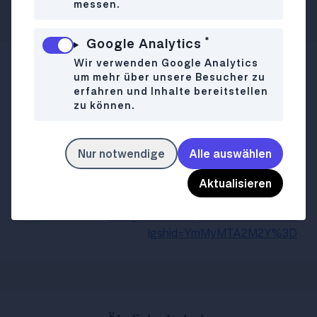
komplett. Foto: © goodnight.at
messen.
*
Google Analytics
Wir verwenden Google Analytics
Urban-Loritz-Platz
WO
um mehr über unsere Besucher zu
erfahren und Inhalte bereitstellen
1070 Wien
zu können.
06706580060
Mo-Do
11:30-01:30
WANN
Nur notwendige
Alle auswählen
Fr-Sa
11:30-03:00
So
11:30-01:30
Aktualisieren
instagram.com/speisekammer.wien/?
LINK
igshid=YmMyMTA2M2Y%3D