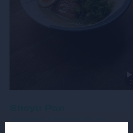
Shoyu Pan
Japanische Köstlichkeiten von
Ramen bis Onigiri