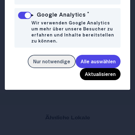
*
Marxergasse 14
WO
Google Analytics
1030 Wien
Wir verwenden Google Analytics
018908382
um mehr über unsere Besucher zu
erfahren und Inhalte bereitstellen
zu können.
Mo
Closed
WANN
Di-Do
11:30-21:00
Fr-Sa
11:30-22:00
Nur notwendige
Alle auswählen
So
Closed
Aktualisieren
shoyu.at
LINK
Ähnliche Lokale