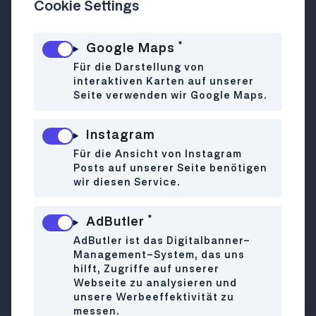
Cookie Settings
*
Google Maps
Shoyu 2.0 in 1030 mit Take-Away Shop
Das zweite „Baby“ der SHOYU Family hat
Für die Darstellung von
interaktiven Karten auf unserer
im 3. Bezirk eröffnet. Neben vielen
Seite verwenden wir Google Maps.
beliebten Speisen aus dem bewährten
SHOYU-Angebot wie Ramen, Donburi und
Instagram
Curry gibt es auch den „ShoPanSho“,
einen Shop, der eine breite Auswahl an
Für die Ansicht von Instagram
Posts auf unserer Seite benötigen
japanischen Klassikern als „Ready to Eat“
wir diesen Service.
oder „Ready for Take Away“ anbietet.
Sprich: Fantastische Onigiri, Edamame
*
AdButler
oder japanische Cookies zum Mitnehmen
AdButler ist das Digitalbanner-
und daheim oder irgendwo in der Sonne
Management-System, das uns
genießen. Einen kleinen Gastgarten gibt‘
hilft, Zugriffe auf unserer
auch.
Webseite zu analysieren und
unsere Werbeeffektivität zu
messen.