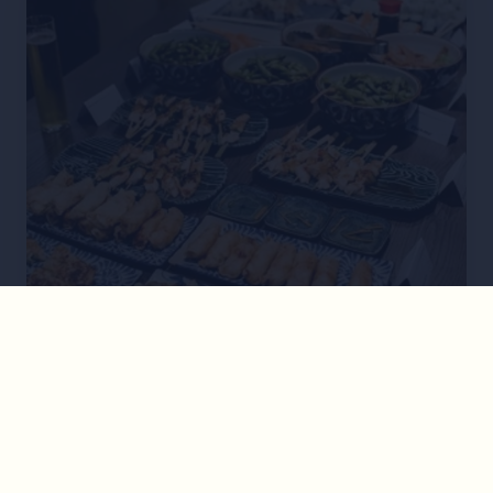
RESTAURANT
•
1010
IKO
Hippe asiatische Fusion Küche