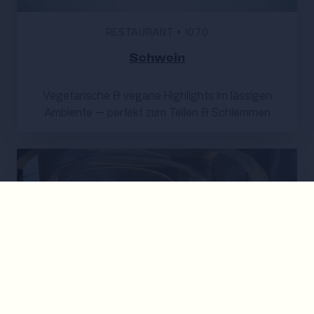
RESTAURANT
•
1070
Schwein
Vegetarische & vegane Highlights im lässigen
Ambiente – perfekt zum Teilen & Schlemmen
CAFÉ
•
1090
Café Freud