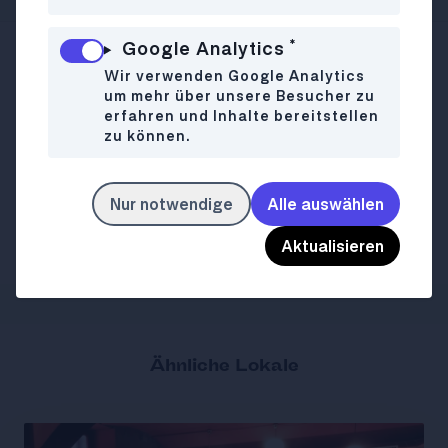
*
Google Analytics
Naschmarkt Stand 412-415
WO
Wir verwenden Google Analytics
1060 Wien
um mehr über unsere Besucher zu
erfahren und Inhalte bereitstellen
015858253
zu können.
Mo-Sa
08:00-18:00
WANN
So
Closed
Nur notwendige
Alle auswählen
doan.at
LINK
Aktualisieren
Ähnliche Lokale