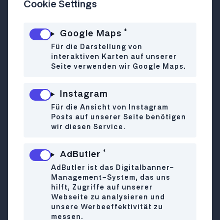
Cookie Settings
*
Google Maps
Kulinarische Reise über Wiens buntesten
Markt
Für die Darstellung von
interaktiven Karten auf unserer
Das Do-An ist eines der vielen, kleinen
Seite verwenden wir Google Maps.
Lokale am Naschmarkt und besticht
durch seine Lage. Mitten im Geschehen
Instagram
kann man von hier aus bequem den Sessel
Richtung Sonne ausrichten und das bunte
Für die Ansicht von Instagram
Posts auf unserer Seite benötigen
Treiben beobachten. Die privilegierte
wir diesen Service.
Lage zahlt man allerdings auch. Das
Essen ist aber gut und bildet eine
*
AdButler
kulinarische Reise über den Naschmarkt
AdButler ist das Digitalbanner-
ab: vom Frühstück mit Hummus & Co.
Management-System, das uns
über vegetarische, fischige oder
hilft, Zugriffe auf unserer
fleischlastige Hauptspeisen, Salate und
Webseite zu analysieren und
Sandwiches.
unsere Werbeeffektivität zu
messen.