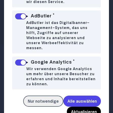
hervorragende, unkomplizierte Speisen.
wir diesen Service.
Wer den Hunger und das Budget hat,
kostet sich abends durch das 9-Gänge
*
AdButler
Menü – die drei Hauben sind
AdButler ist das Digitalbanner-
wohlverdient. Bis 1 Uhr in der Früh darf
Management-System, das uns
hier geweinschelt werden.
hilft, Zugriffe auf unserer
Webseite zu analysieren und
unsere Werbeeffektivität zu
messen.
Landstraßer Hauptstraße 17
WO
*
Google Analytics
1030 Wien
Wir verwenden Google Analytics
012868563
um mehr über unsere Besucher zu
erfahren und Inhalte bereitstellen
Mo-Sa
15:00-01:00
WANN
zu können.
So
Closed
Nur notwendige
Alle auswählen
heunisch.at
LINK
Aktualisieren