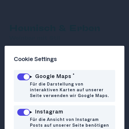
Heunisch & Erben
Weinbar mit Stil
Cookie Settings
Hochwertige Tropfen und hochgelobte
Speisen
*
Google Maps
An der Decke ein Himmel aus Weinkisten,
Für die Darstellung von
an der Bar der Himmel auf Erden für
interaktiven Karten auf unserer
Weinliebhaber. Das Ambiente ist hell und
Seite verwenden wir Google Maps.
freundlich. Pub-Klemo-Besitzer Robert
Brandhofer und sein Team servieren in
Instagram
dieser Weinbar mit Küche neben den
Für die Ansicht von Instagram
gewohnt herausragenden Weinen auch
Posts auf unserer Seite benötigen