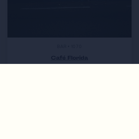
BAR
•
1070
Café Florida
Signature Cocktails, entspannte Crowd und immer
ein bisschen Chaos im besten Sinn