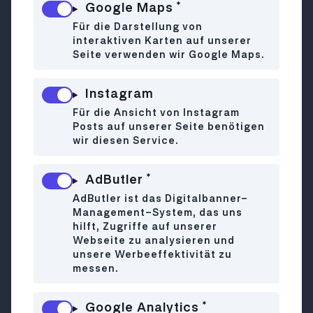
*
Google Maps
Italienische Espresso-Bar mit
Für die Darstellung von
Tagestellern und Wiener Einschlag
interaktiven Karten auf unserer
In dem gemütlichen holzvertäfelten Lokal
Seite verwenden wir Google Maps.
bekommst du den besten Espresso weit
und breit und was Andi und Alex in der
Instagram
kleinen, mintgrünen, offenen Küche
Für die Ansicht von Instagram
fabrizieren (Fischsuppe! Beef Tatar!
Posts auf unserer Seite benötigen
Risotto!), gereicht jedem gleichnamigen
wir diesen Service.
Fernsehduo zu Ehren. Kein Wunder also,
dass das Hold immer vollgestopft mit
*
AdButler
Stammgästen ist. Ob sie alle trotz oder
AdButler ist das Digitalbanner-
wegen des legendär-grantigen Chefs
Management-System, das uns
immer wieder kommen, sei dahingestellt.
hilft, Zugriffe auf unserer
Webseite zu analysieren und
Den Titel "Wiener Original" hat Herr Hold
unsere Werbeeffektivität zu
verdient, steht er doch schon seit den
messen.
80er-Jahren hinter der Bar und hat auch
schon mit Falco getschechert.
*
Google Analytics