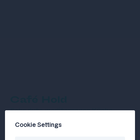
Café Hold
Sehr gute mediterraner Küche
und legendär-grantiger Chef
Cookie Settings