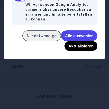
Wir verwenden Google Analytics
um mehr über unsere Besucher zu
erfahren und Inhalte bereitstellen
Josefstädterstraße 50
WO
zu können.
1080 Wien
014051198
Nur notwendige
Alle auswählen
Mo-Fr
07:00-02:00
WANN
Aktualisieren
Sa
Closed
So
Closed
hold.wien
LINK
Ähnliche Lokale