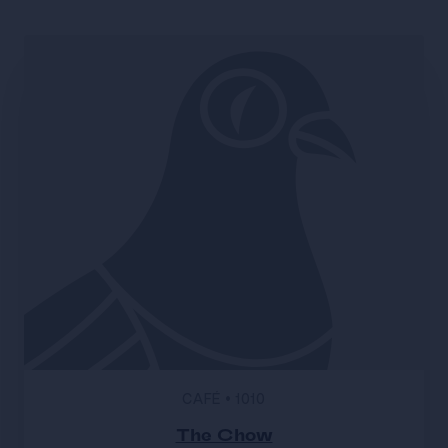
CAFÉ
•
1010
The Chow