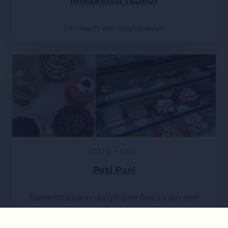
mel&koffie (1090)
Ein Hauch von Skandinavien
CAFÉ
•
1060
Peti Pari
Mandelcrossaints und pikante Snacks aus dem
Himmel