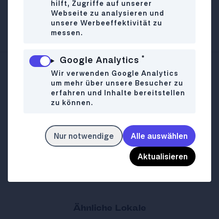
und vegetarische Pasta auch kleine
hilft, Zugriffe auf unserer
Webseite zu analysieren und
Snacks zum weißen Spritzer oder
unsere Werbeeffektivität zu
Cocktail am Abend.
messen.
*
Google Analytics
Wir verwenden Google Analytics
Schuhmeierplatz 7
WO
um mehr über unsere Besucher zu
1160 Wien
erfahren und Inhalte bereitstellen
+4315350453
zu können.
Mo-So
08:00-00:00
WANN
Nur notwendige
Alle auswählen
schuhmeier.com
LINK
Aktualisieren
Ähnliche Lokale