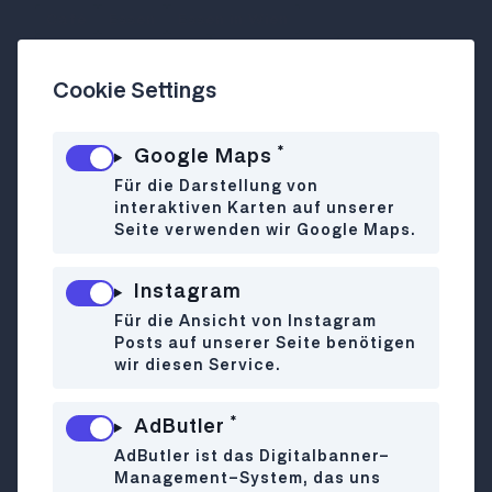
Café
Essen
Essen in Wien
Frühstück/ Brunch
Grätzl Guide
Wien
Cookie Settings
Von Frühstück über Schnitzel und Burger
*
Google Maps
bis zum Cocktail in 1160
Für die Darstellung von
So schicke Lokale gibt’s in Ottakring
interaktiven Karten auf unserer
selten. Optische Highlights sind die echte
Seite verwenden wir Google Maps.
Mooswand, eine riesige Fensterfront,
fesche Lampen, bequeme Designersessel
Instagram
und die große Terrasse am
Für die Ansicht von Instagram
Schuhmeierplatz. Kein Wunder, dass die
Posts auf unserer Seite benötigen
Frühstücksgäste am Wochenende gleich
wir diesen Service.
bis über Mittag bleiben. Die Auswahl ist
zu jeder Tageszeit groß und gut – so
*
AdButler
bekommt man vom Wiener Schnitzel,
AdButler ist das Digitalbanner-
über Burger und Burritos bis zu Salaten
Management-System, das uns