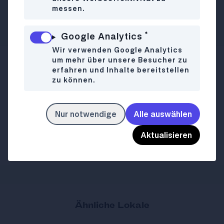
auf der Burggasse wird’s nie fad. Foto: (c)
messen.
Atelier Karasinski
*
Google Analytics
Wir verwenden Google Analytics
um mehr über unsere Besucher zu
Burggasse 51
WO
erfahren und Inhalte bereitstellen
zu können.
1070 Wien
+4315224905
Nur notwendige
Alle auswählen
Mo-So
08:00-00:00
WANN
Aktualisieren
adlerhof.wien
LINK
Ähnliche Lokale