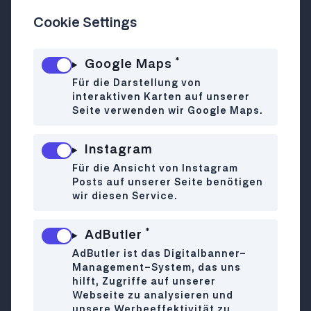
Cookie Settings
Hippes Neubau-Lokal mit viel Stil und
*
Google Maps
Geschmack – von Frühstück bis Dinner
Für die Darstellung von
Der Adlerhof gehört in den 7. Bezirk
interaktiven Karten auf unserer
Seite verwenden wir Google Maps.
genauso wie die Hipster, die man dort
ohne Zweifel antrifft. Das Interieur ist
stilvoll, mit viel Liebe sowie zahlreichen
Instagram
Pflanzen, Antiquitäten und
Für die Ansicht von Instagram
Flohmarktstücken gestaltet und zieht
Posts auf unserer Seite benötigen
wir diesen Service.
sich bis in den Schanigarten mit seinen
schicken Schirmen. Die fancy
*
AdButler
Wendeltreppe ist instaworthy und ganz
klar das Highlight der Innenräume. Von
AdButler ist das Digitalbanner-
Management-System, das uns
Frühstück bis Dinner kann man fein essen
hilft, Zugriffe auf unserer
und die Bardrinks genießen, die Stimmung
Webseite zu analysieren und
ist gemütlich und beim Leute beobachten
unsere Werbeeffektivität zu