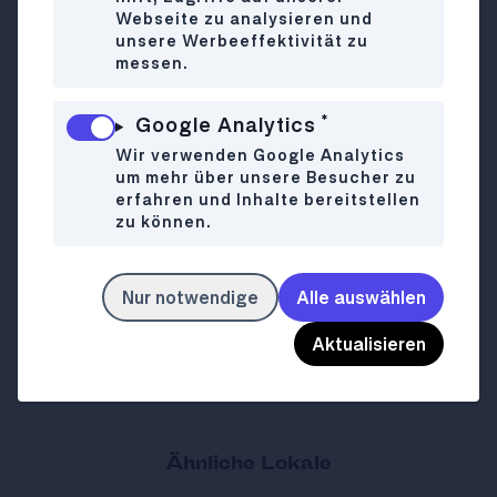
Webseite zu analysieren und
unsere Werbeeffektivität zu
messen.
Kettenbrückengasse 20
WO
1040 Wien
*
Google Analytics
+43 660 1604602
Wir verwenden Google Analytics
um mehr über unsere Besucher zu
Mo
Closed
WANN
erfahren und Inhalte bereitstellen
Di
Closed
zu können.
Mi-Fr
09:00-18:00
Sa-So
09:00-17:00
Nur notwendige
Alle auswählen
cremedelacreme.at
LINK
Aktualisieren
Ähnliche Lokale