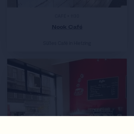
CAFÉ
•
1130
Nook Café
Süßes Café in Hietzing