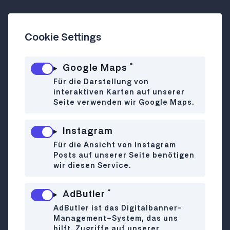
Café
Essen
Essen in Wien
Frühstück/ Brunch
Cookie Settings
Kleines Patisserie-Juwel mit
*
Google Maps
französischem Esprit
Für die Darstellung von
Mitten in der Kettenbrückengasse findet
interaktiven Karten auf unserer
sich ein charmantes Mini-Café, das
Seite verwenden wir Google Maps.
französisches Flair versprüht. Crème de
la Crème serviert feine Tartes, Éclairs,
Instagram
Macarons und Quiches – teils auch vegan.
Für die Ansicht von Instagram
Das handverlesene Interieur, regionale
Posts auf unserer Seite benötigen
Zutaten und ein lauschiger Schanigarten
wir diesen Service.
machen den Spot zum süßen
Rückzugsort. Wer’s stilvoll und
*
AdButler
detailverliebt mag, wird hier fündig – ganz
AdButler ist das Digitalbanner-
ohne Puderzucker-Kitsch.
Management-System, das uns
hilft, Zugriffe auf unserer