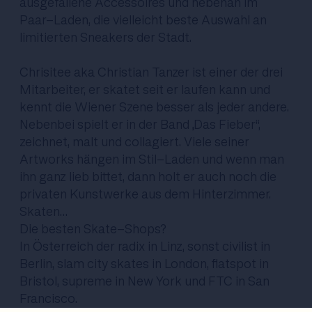
ausgefallene Accessoires und nebenan im
Paar-Laden, die vielleicht beste Auswahl an
limitierten Sneakers der Stadt.
Chrisitee aka Christian Tanzer ist einer der drei
Mitarbeiter, er skatet seit er laufen kann und
kennt die Wiener Szene besser als jeder andere.
Nebenbei spielt er in der Band „Das Fieber“,
zeichnet, malt und collagiert. Viele seiner
Artworks hängen im Stil-Laden und wenn man
ihn ganz lieb bittet, dann holt er auch noch die
privaten Kunstwerke aus dem Hinterzimmer.
Skaten…
Die besten Skate-Shops?
In Österreich der
radix
in Linz, sonst
civilist
in
Berlin,
slam city
skates in London,
flatspot
in
Bristol,
supreme
in New York und
FTC
in San
Francisco.