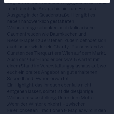
beginnt vor den Veranstaltungsglashäusern und
führt durch die Anlage bis hin zum Ein- und
Ausgang in der Quadenstraße. Hier gibt es
neben handwerklich gestalteten
Weihnachtsgeschenken auch kulinarische
Gaumenfreuden wie Baumkuchen und
Riesenkrapfen zu erstehen. Zudem befindet sich
auch heuer wieder ein Charity-Punschstand zu
Gunsten des Tierquartiers Wien auf dem Markt.
Auch der 48er-Tandler der MA48 wartet mit
einem Stand im Veranstaltungsglashaus auf, wo
euch ein breites Angebot an gut erhaltenen
Secondhand-Waren erwartet.
Ein Highlight, das ihr euch ebenfalls nicht
entgehen lassen, solltet ist die diesjährige
Weihnachtsausstellung. Unter dem Motto
„Wenn der Winter einkehrt - zwischen
Feierlichkeiten, Traditionen & Magie.“ wird in den