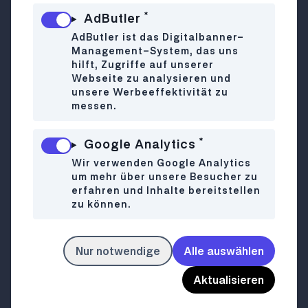
gegenüber Nr. 22 mit Parkmöglichkeiten
*
AdButler
Ausgang: 22., Oberfeldgasse gegenüber Nr. 41
AdButler ist das Digitalbanner-
Erreichbarkeit: Straßenbahn 26 - Station
Management-System, das uns
Spargelfeldstraße
hilft, Zugriffe auf unserer
Immer Donnerstag bis Sonntag, von 10 bis 20
Webseite zu analysieren und
Uhr
unsere Werbeeffektivität zu
messen.
*
In den Blumengärten Hirschstetten erwartet
Google Analytics
euch nicht nur ein, sondern sogar gleich fünf
Wir verwenden Google Analytics
Adventmärkte: Auf dem „natürlichen
um mehr über unsere Besucher zu
erfahren und Inhalte bereitstellen
Christkindl“-Markt gibt es vorrangig Bio-
zu können.
Schmankerl wie Buchteln, Maroni,
Ofenkartoffeln und diverse Kürbiskern-
Produkte. Der Adventmarkt befindet sich nahe
Nur notwendige
Alle auswählen
den Ausstellungsglashäusern und reicht bis zum
Ausgang Oberfeldgasse.
Aktualisieren
Der „traditionelle Weihnachtsmarkt“ hingegen