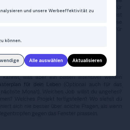
 Pflanzen fertig bist, kannst du dich an weitere
 Tätigkeiten machen: Zum Beispiel das
Fotobuch
für
analysieren und unsere Werbeeffektivität zu
rlaub fertigmachen und endlich bestellen. So kannst
ken nochmal am Strand in der Sonne liegen. Diese
ollende Aufgabe ist also genau das richtige für
er.
zu können.
twendige
Alle auswählen
Aktualisieren
annst, was aber ein bisserl intensiver werden
asterplan für dein Lebe
n (Optional auch für das
 nächste Monat). Welchen Job willst du angehen?
men? Welches Projekt fertigstellen? Wo siehst du
nniert sich nie besser über solche Fragen, als wenn
Regentropfen gegen das Fenster prasseln.