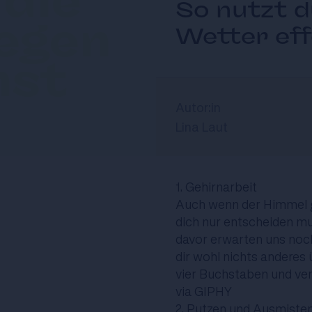
 die
So nutzt d
egen
Wetter eff
nst
Autor:in
Lina Laut
1. Gehirnarbeit
Auch wenn der Himmel ga
dich nur entscheiden m
davor erwarten uns noch 
dir wohl nichts anderes 
vier Buchstaben und vers
via GIPHY
2. Putzen und Ausmiste