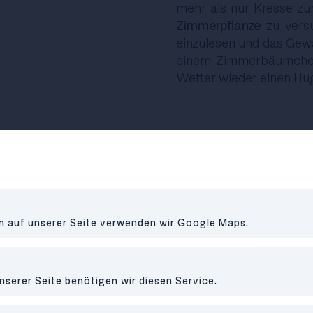
mehr als nur Kresse zu
Zimmerpflanze
zu versu
einzulesen und das Gewä
einem Zimmerbäumchen 
Wetter wieder einen Hu
en auf unserer Seite verwenden wir Google Maps.
via GIPHY
nserer Seite benötigen wir diesen Service.
5. Mach das Fotobuch fe