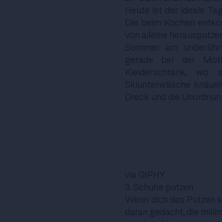
Heute ist der ideale Ta
Die beim Kochen entkom
von alleine herausputzen
Sommer am unberührten
gerade bei der Moti
Kleiderschrank, wo 
Skiunterwäsche knäuelw
Dreck und die Unordnun
via GIPHY
3. Schuhe putzen
Wenn dich das Putzen so
daran gedacht, die mill