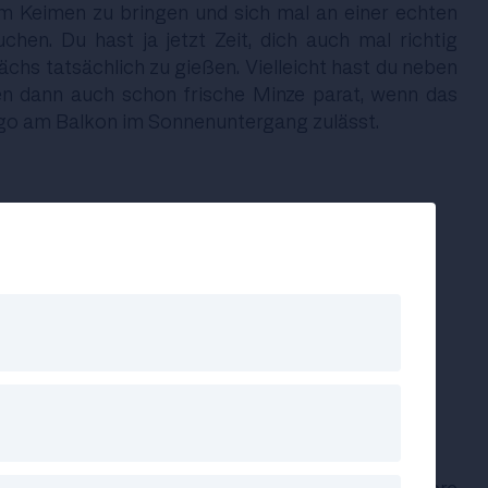
m Keimen zu bringen und sich mal an einer echten
chen. Du hast ja jetzt Zeit, dich auch mal richtig
chs tatsächlich zu gießen. Vielleicht hast du neben
dann auch schon frische Minze parat, wenn das
go am Balkon im Sonnenuntergang zulässt.
rtig!