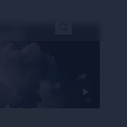
©
ter: