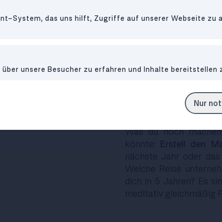
Wenn du mit Putzen und
länger liegen gelassene
t-System, das uns hilft, Zugriffe auf unserer Webseite zu 
2022 bzw. den letzten U
du zumindest in Gedan
scheinbar nie enden w
schlechtes Sommerwett
ber unsere Besucher zu erfahren und Inhalte bereitstellen 
Nur no
via GIPHY
6. Der Masterplan
Was du noch machen k
könnte:
Erstell den M
nächste Jahr oder das
Welche Reise unterneh
dich in 5 Jahren? Es si
meditativ gleichmäßig 