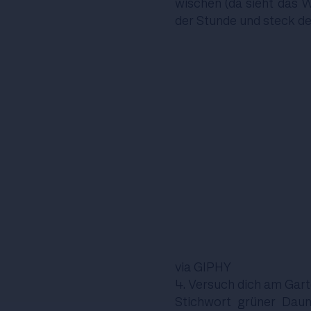
wischen (da sieht das W
der Stunde und steck de
via GIPHY
4. Versuch dich am Gart
Stichwort grüner Daum