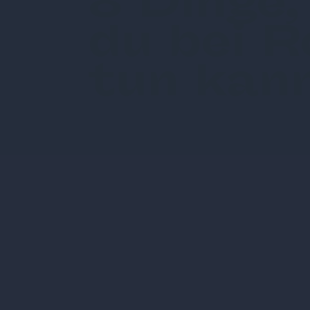
8 Dinge,
du bei R
tun kan