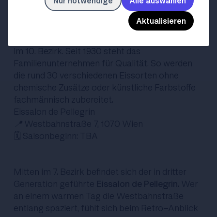
Nur notwendige
Alle auswählen
Keplerplatz 11, 1100 Wien // 📍 Favoritenstraße
81, 1100 Wien
Aktualisieren
🗓️ Saisonbeginn: TBA
Gleich drei Filialen der
Eisdiele Gavaz
finden sich
im 10. Bezirk. Seit 1930 steht das
Familienunternehmen für Qualität. So werden
die rund 30 verschiedenen Eissorten ohne
chemische Zusätze oder künstliche Farbstoffe
fachmännisch zubereitet.
Eissalon de Pellegrin
📍
Westbahnstraße 7, 1070 Wien
🗓️ Saisonbeginn: TBA
Mitten im 7. Bezirk befindet sich der in dritter
Generation geführte
Eissalon de Pellegrin
. Wer
an einem warmen Tag die Westbahnstraße
entlang spaziert, fühlt sich beim Retro-Anblick