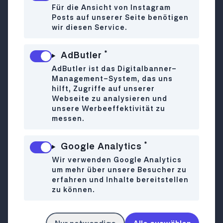
dürfen. Denn was ist schon sommerlicher als in
Für die Ansicht von Instagram
einem traditionellen Eissalon ein Spaghetti-Eis
Posts auf unserer Seite benötigen
zu essen oder sich einen Bananensplit zu teilen
wir diesen Service.
und das Stadtgetümmel an sich vorbeiziehen zu
lassen?
*
AdButler
Trento Bortolotti
AdButler ist das Digitalbanner-
📍
Schüttauplatz 2, 1220 Wien
Management-System, das uns
🗓️ Saisonbeginn: ab
7. März 2026
hilft, Zugriffe auf unserer
Webseite zu analysieren und
unsere Werbeeffektivität zu
messen.
Wer die Sonnentage am liebsten an der alten
Donau verbringt, wird vom Eissalon
Trento
*
Google Analytics
Bortolotti
mit Sweets versorgt. Hier findet man
Wir verwenden Google Analytics
nicht nur wöchentlich neue Eis-Specials und
um mehr über unsere Besucher zu
eigens kreierte Coups, die Frühaufsteher*innen
erfahren und Inhalte bereitstellen
können sich sogar mit einem Frühstück stärken.
zu können.
Bar-Gelateria Gavaz
📍 Laxenburgerstraße 39, 1100 Wien // 📍