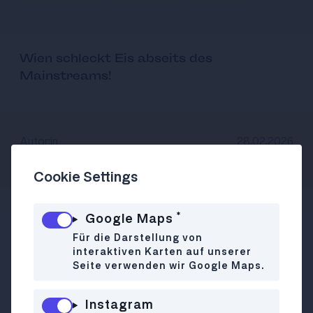
Wien schleckt Eis abseits des
Mainstreams!
Autor:in
28.02.2026
Katharina Opletal-Lang
Cookie Settings
*
Google Maps
Für die Darstellung von
Frühlingsvibes – Sonne – Eissalon. Auch wenn
interaktiven Karten auf unserer
man gerade nicht in Bella Italia am Strand
Seite verwenden wir Google Maps.
entspannt, sollte man sich zumindest auch in
Wien ein bisschen ins Warme katapultieren
Instagram