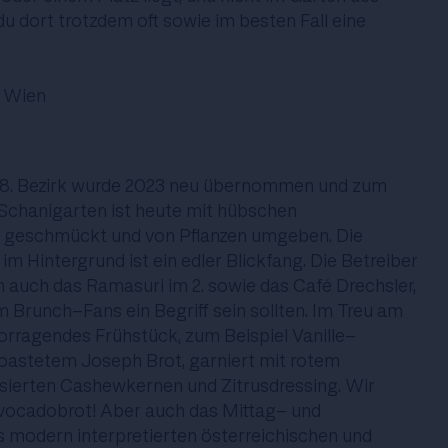
 du dort trotzdem oft sowie im besten Fall eine
0 Wien
 8. Bezirk wurde 2023 neu übernommen und zum
Schanigarten ist heute mit hübschen
 geschmückt und von Pflanzen umgeben. Die
im Hintergrund ist ein edler Blickfang. Die Betreiber
en auch das Ramasuri im 2. sowie das Café Drechsler,
em Brunch-Fans ein Begriff sein sollten. Im Treu am
vorragendes Frühstück, zum Beispiel Vanille-
astetem Joseph Brot, garniert mit rotem
sierten Cashewkernen und Zitrusdressing. Wir
Avocadobrot! Aber auch das Mittag- und
modern interpretierten österreichischen und