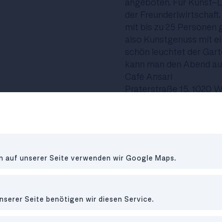
angeboten. Für Kunst-Li
der Freunderlwirtschaft.
mit bis zu 25 Personen 
also Kunstgenuss mit e
schön leuchtet der Gart
kann man den Abend aus
Café Ansari
Praterstraße 15, 1020 
Wenn du den Donaukanal
Praterstraße einbiegst, 
deinen Besuch warten. 
en auf unserer Seite verwenden wir Google Maps.
Kombinationen aus medit
aus regionalen Produkte
Kwerebi, das sind georg
nserer Seite benötigen wir diesen Service.
Salbeibutter gereicht w
umfangreich und beinhal