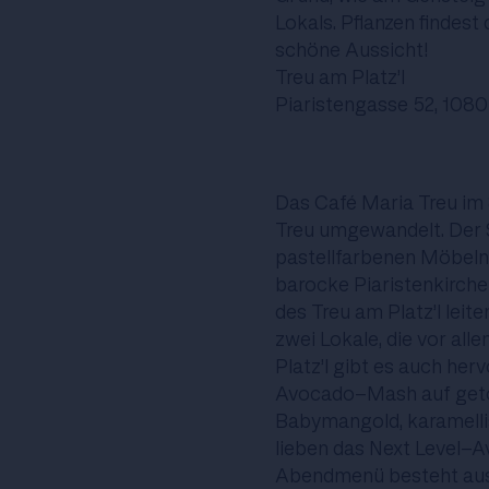
Lokals. Pflanzen findest
schöne Aussicht!
Treu am Platz’l
Piaristengasse 52, 108
Das Café Maria Treu im
Treu umgewandelt. Der 
pastellfarbenen Möbeln
barocke Piaristenkirche 
des Treu am Platz’l leit
zwei Lokale, die vor all
Platz’l gibt es auch her
Avocado-Mash auf geto
Babymangold, karamelli
lieben das Next Level-
Abendmenü besteht aus 