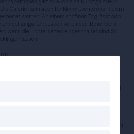
ebhaber*innen gibt es auch eine Kunstgalerie in
 Die Galerie kann auch für kleine Events oder Feiern
gemietet werden. An einem schönen Tag lässt sich
inem Schanigartenbesuch verbinden. Besonders
en, wenn die Lichterketten eingeschaltet sind. So
klingen lassen!
Wien
 vom Schwedenplatz aus überquerst und in die
findest du gleich mehrere Schanigärten vor, die auf
Im Café Ansari werden zum Beispiel spannende
erraner, georgischer und internationaler Küche
n serviert. Auf der Karte findet man zum Beispiel
ische Teigtaschen mit Erdäpfel-Käsefülle, die mit
erden. Auch das Frühstücksmenü im Café Ansari ist
tet einige Bio-Produkte. Zu trinken gibt es unter