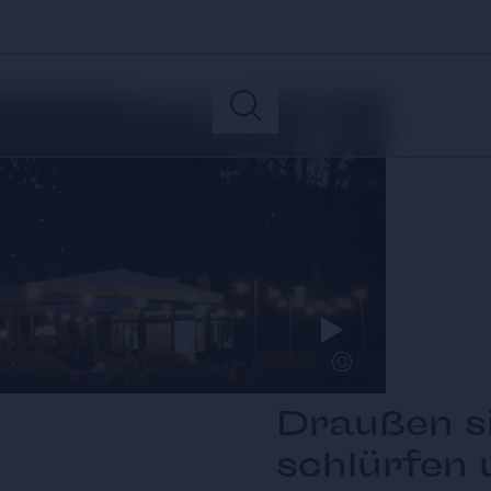
©
Draußen si
schlürfen