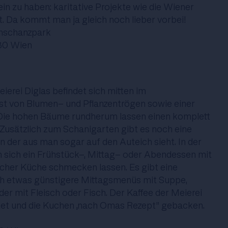
in zu haben: karitative Projekte wie die Wiener
t. Da kommt man ja gleich noch lieber vorbei!
enschanzpark
180 Wien
ierei Diglas befindet sich mitten im
st von Blumen- und Pflanzentrögen sowie einer
Die hohen Bäume rundherum lassen einen komplett
. Zusätzlich zum Schanigarten gibt es noch eine
n der aus man sogar auf den Auteich sieht. In der
 sich ein Frühstück-, Mittag- oder Abendessen mit
cher Küche schmecken lassen. Es gibt eine
ch etwas günstigere Mittagsmenüs mit Suppe,
er mit Fleisch oder Fisch. Der Kaffee der Meierei
stet und die Kuchen „nach Omas Rezept” gebacken.