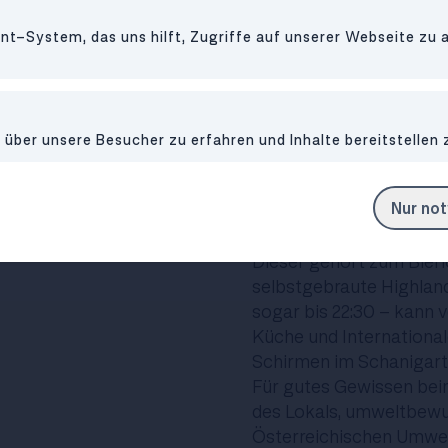
anderem verschiedene T
t-System, das uns hilft, Zugriffe auf unserer Webseite zu 
man unter Plantanen un
Köstlichkeiten verspeis
The Highlander
Sobieskiplatz 4, 1090 
ber unsere Besucher zu erfahren und Inhalte bereitstellen 
Nur no
Nicht weit von der Nussd
begrünte Sobieskiplatz
Dieser gehört zum Bierl
selbstgebraute Highlan
sogar bis 22:30 - kann v
Küche und International
Schirmen im Schanigarte
Für gutes Gewissen bei
des Lokals, umweltbewu
Österreichischen Umwelt