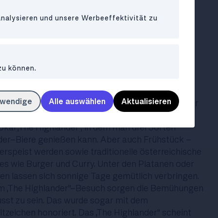
ees und georgische Weine. Im Schanigarten sitzt
analysieren und unsere Werbeeffektivität zu
d Schirmen und kann von Pflanzen umgeben die
en.
Wien
zu können.
twendige
Alle auswählen
Aktualisieren
orferstraße entfernt im 9. Bezirk, befindet sich der
 mit seinem Brunnen - und einem Schanigarten.
okal „The Highlander", in dem man drei Sorten
der-Biere genießen kann. Aber auch Frühstück -
erspeist werden sowie traditionelle österreichische
es wie Burger und Curry. Unter den Platanen oder
n lassen sich sonnige Tage gemütlich verbringen.
m „The Highlander"-Besuch sorgen die Bemühungen
sst zu sein. Das wurde sogar mit dem
zeichen honoriert. Das „The Highlander" scheint