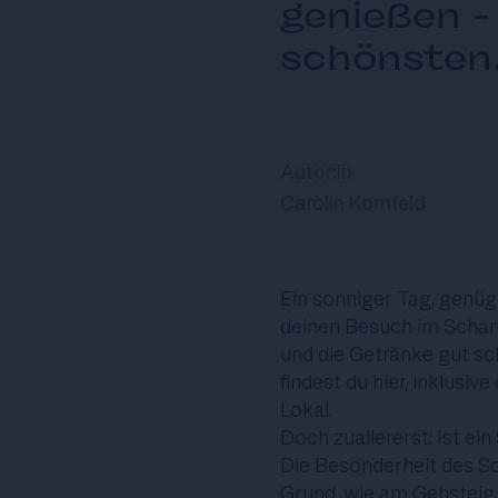
en
genießen –
ärten
schönsten
Autor:in
Carolin Kornfeld
Ein sonniger Tag, genüg
deinen Besuch im Schani
und die Getränke gut 
findest du hier, inklus
Lokal.
Doch zuallererst: Ist ei
Die Besonderheit des Sc
Grund, wie am Gehsteig 