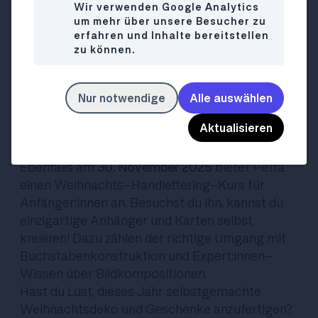
bietet Ocker am
30. November 2025
an.
Wir verwenden Google Analytics
um mehr über unsere Besucher zu
Workshopleiterin Petra Gschwendtner wird
erfahren und Inhalte bereitstellen
darin Schritt für Schritt zeigen, wie du mithilfe
zu können.
von klassischen Aquarellfarben und
schimmernden Perlglanzfarben ein
fantastisches Kunstwerk erschaffst. Als
Nur notwendige
Alle auswählen
Krönung kannst du im schönen Stadtsalon mit
Aktualisieren
den anderen Künstler:innen ein Spaßgetränk
genießen!
Ebenfalls am
30. November 2025
bietet Petra
einen Weihnachts-Handlettering-Kurs für
Anfänger:innen an. Besuchst du ihn, kannst du
einzigartige Anhänger und Karten selbst
kreieren! Dazu zählen der richtige Umgang mit
Buchstabenkonstruktion und Expert:innen-
Wissen über Bildkompositionen.
Hast du Lust, dieses Jahr selbstgemachte
Weihnachtsdeko und Geschenke anzufertigen?