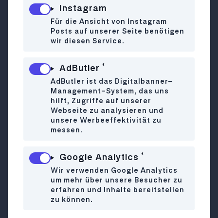
sich so universeller Beliebtheit bei Jung und Alt
Instagram
wie Straßenfeste. Nun, da Frühling und Sommer
Für die Ansicht von Instagram
wieder herannahen, feiern sie wieder in allen
Posts auf unserer Seite benötigen
möglichen Wiener Grätzln Hochsaison.
wir diesen Service.
Goodnight verrät euch, wo ihr euch in den
kommenden Wochen mitten ins bunte
*
AdButler
Getümmel stürzen könnt.
AdButler ist das Digitalbanner-
Vienna Night Market
Management-System, das uns
Wann?
4. September 2026 |
Wo?
Brunnenmarkt
hilft, Zugriffe auf unserer
am Yppenplatz, 1160
Webseite zu analysieren und
unsere Werbeeffektivität zu
messen.
Ein bummvoller Brunnenmarkt ist, vor allem im
*
Google Analytics
Sommer, keine Seltenheit und heute Abend
werden sich vor allem die kreativen Köpfe
Wir verwenden Google Analytics
um mehr über unsere Besucher zu
Wiens hier zusammenfinden. Stöbere beim
erfahren und Inhalte bereitstellen
Vienna Night Market
zwischen
einzigartigen
zu können.
Designs von spannenden Ausstellenden
,