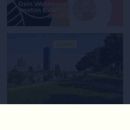
Dein Wochenende in Wien: Die
besten Events vom 06.08. bis
09.08.2026
Freizeit
6 Badeplätze in Wien, die du ganz
entspannt mit dem Rad erreichst