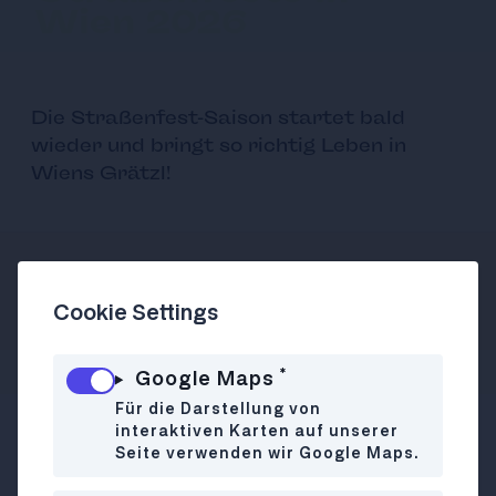
Wien 2026
Die Straßenfest-Saison startet bald
wieder und bringt so richtig Leben in
Wiens Grätzl!
Autor:in
06.08.2026
Aida Cavkunovic
Cookie Settings
*
Google Maps
Für die Darstellung von
interaktiven Karten auf unserer
Jede*r kann kostenlos dabei sein, jede*r ist
Seite verwenden wir Google Maps.
willkommen: Wenige Veranstaltungen erfreuen