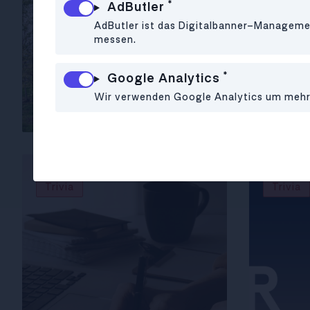
*
AdButler
AdButler ist das Digitalbanner-Managemen
messen.
*
Google Analytics
Wie du die Studi-
Wie du
Wir verwenden Google Analytics um mehr ü
Bruchbude vermeidest
Geld 
Trivia
Trivia