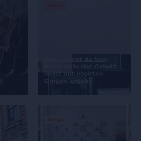
Trivia
Das kannst du tun,
wenn es in der Arbeit
nicht mit rechten
!
Dingen zugeht
Design