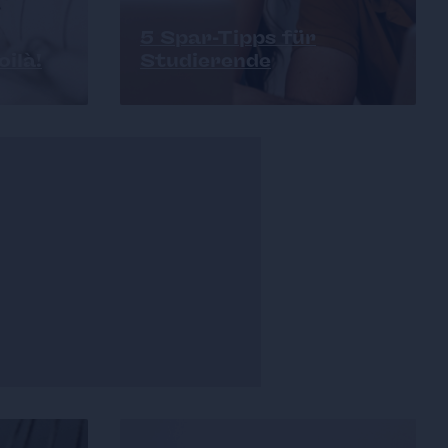
5 Spar-Tipps für
ilà!
Studierende