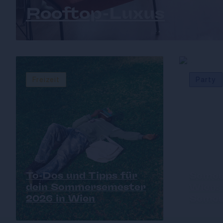
Rooftop-Luxus
Freizeit
Party
To-Dos und Tipps für
Semes
dein Sommersemester
Wien:
2026 in Wien
Semes