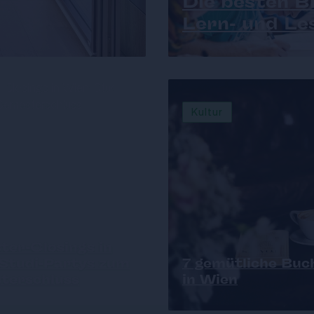
Die besten Bi
Lern- und Le
Kultur
ter-Closings in
 Studi-Partys zum
7 gemütliche Buc
terschluss
in Wien