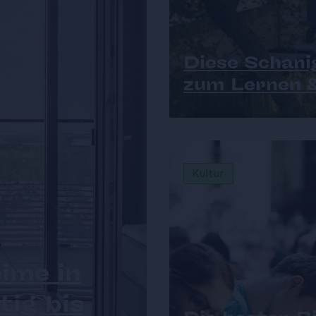
Diese Schani
zum Lernen 
Kultur
ime in
tig bis