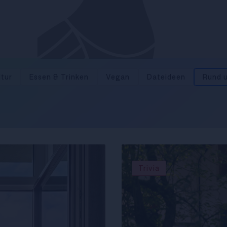
ltur
Essen & Trinken
Vegan
Dateideen
Rund 
Trivia