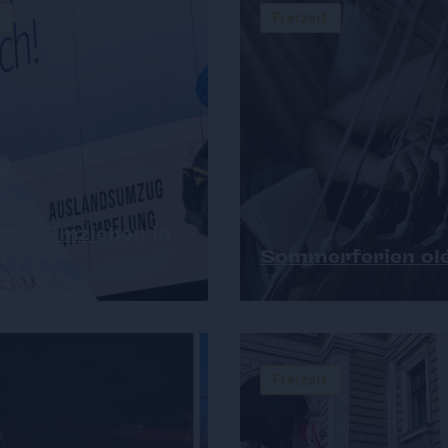
Freizeit
O: Umziehen in
Sommerferien olé
Freizeit