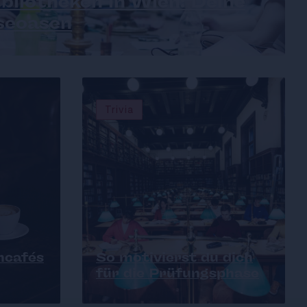
bliotheken in Wien: Deine
seoasen
Trivia
hcafés
So motivierst du dich
für die Prüfungsphase