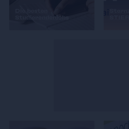
Die besten
Sternz
Studierendenjobs
STIE