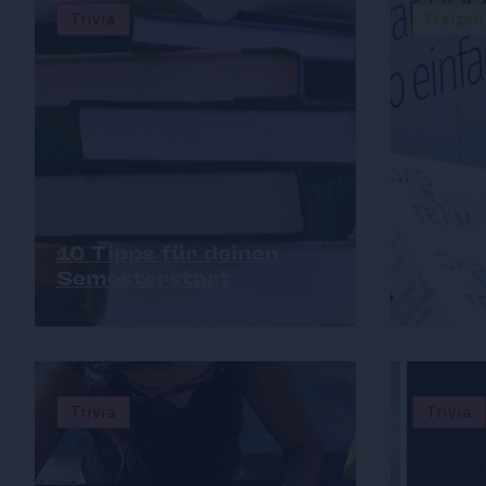
Trivia
Freizeit
10 Tipps für deinen
HOW T
Semesterstart
Wien
Trivia
Trivia