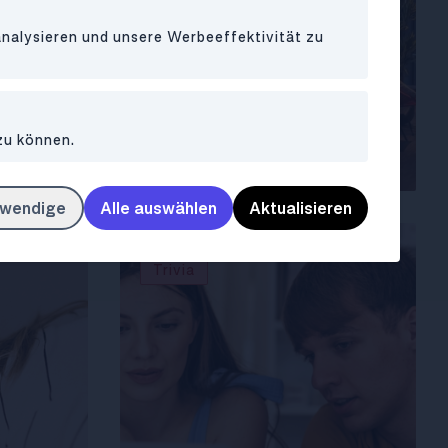
analysieren und unsere Werbeeffektivität zu
5 Gründe, warum du ins
 Wien
YOUNIQ Vienna
zu können.
kannst
TrIIIple ziehen solltest
twendige
Alle auswählen
Aktualisieren
Trivia