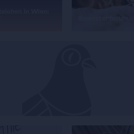
eichen in Wien:
R
Semesterferien vo