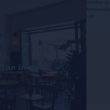
Treppe hinunter in
auch das Schweste
goodnight.at
WO
é,
Bar in der
WANN
LINK