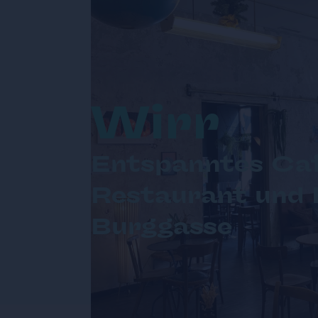
Wirr
Entspanntes Caf
Restaurant und 
Burggasse