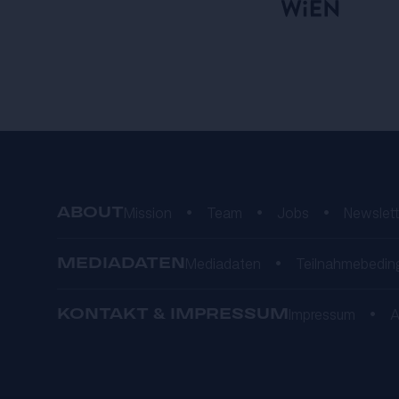
ABOUT
Mission
•
Team
•
Jobs
•
Newslett
MEDIADATEN
Mediadaten
•
Teilnahmebedin
KONTAKT & IMPRESSUM
Impressum
•