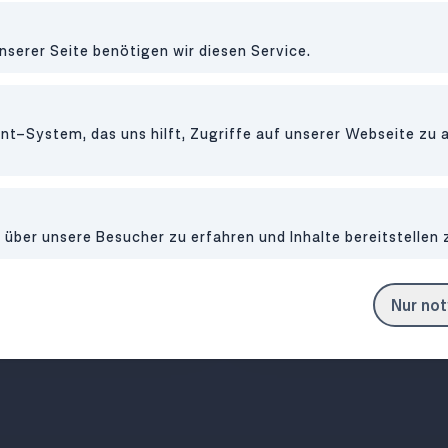
RESTAURANT
•
10
nserer Seite benötigen wir diesen Service.
Am Nordpo
t-System, das uns hilft, Zugriffe auf unserer Webseite zu 
ber unsere Besucher zu erfahren und Inhalte bereitstellen 
frische Mehlspeisen, guter
Böhmisch-wienerische K
ee & gelebte Inklusion
Tabor
Nur no