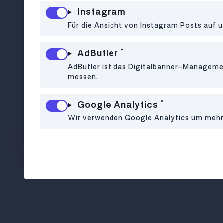
Instagram
RESTAURANT
•
1010
Für die Ansicht von Instagram Posts auf u
GO!Wien
*
AdButler
AdButler ist das Digitalbanner-Managemen
messen.
*
Google Analytics
Wir verwenden Google Analytics um mehr ü
Urbane Fusionküche auf
Täglich 
wienerisch in 1010
Kaff