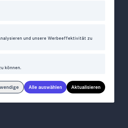
20
l 3
analysieren und unsere Werbeeffektivität zu
BAR
•
1020
Pigalle
zu können.
üche am
Pariser Chic trifft Wiener Charme
twendige
Alle auswählen
Aktualisieren