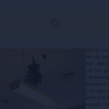
Von Frühstück und
Das Wirr ist die p
„all day long“. Bi
Waffeln und Co. g
abends im Schanig
Hour angestoßen. 
und Kunst an den 
Gekocht wird mit 
Landwirtschaft. Un