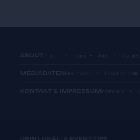
ABOUT
Mission
•
Team
•
Jobs
•
Newslett
MEDIADATEN
Mediadaten
•
Teilnahmebedin
KONTAKT & IMPRESSUM
Impressum
•
DEIN LOKAL- & EVENT-TIPP