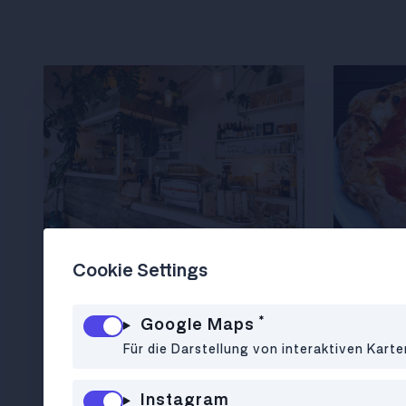
Cookie Settings
CAFÉ
•
1010
Café Blütezeit
*
Google Maps
Für die Darstellung von interaktiven Kart
Instagram