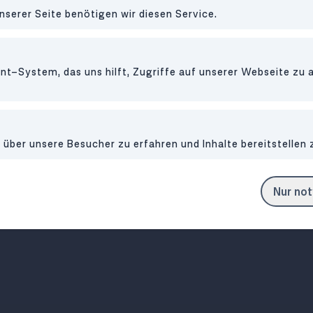
ttoria Angolo
nserer Seite benötigen wir diesen Service.
N 22
RESTAURANT
•
118
t-System, das uns hilft, Zugriffe auf unserer Webseite zu 
Amici Pizze
itanische Pizzen in Uni-
Mitten in Gersthof liegt d
ber unsere Besucher zu erfahren und Inhalte bereitstellen 
Nähe
Dolce Vita
Nur no