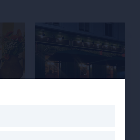
BAR
•
1060
Känguruh