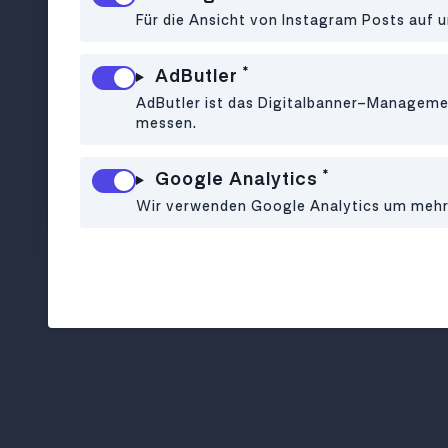
Tra
Für die Ansicht von Instagram Posts auf u
*
AdButler
AdButler ist das Digitalbanner-Managemen
messen.
*
Google Analytics
Süßes Café mit ganztags
Neapol
Wir verwenden Google Analytics um mehr ü
Frühstück im 1. Bezirk