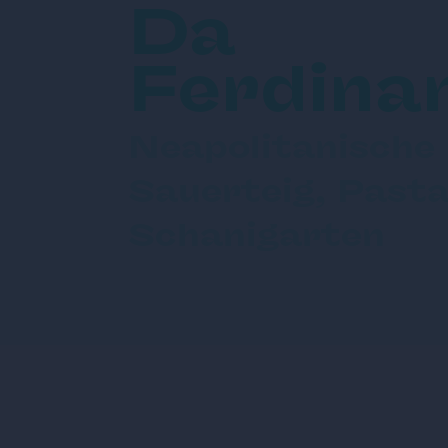
Da
Ferdina
Neapolitanische 
Sauerteig, Past
Schanigarten