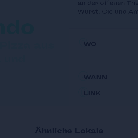
an der offenen The
Wurst, Öle und Ant
ndo
Pizza aus
WO
a und
WANN
LINK
Ähnliche Lokale