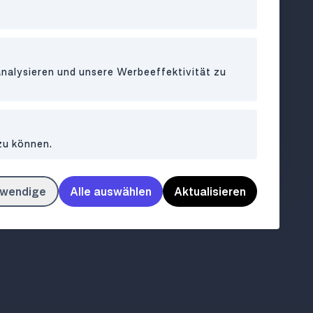
0
analysieren und unsere Werbeeffektivität zu
ria
Riesige Bierauswahl und
as echte
gemütliches Pub-Ambiente in
zu können.
1060
twendige
Alle auswählen
Aktualisieren