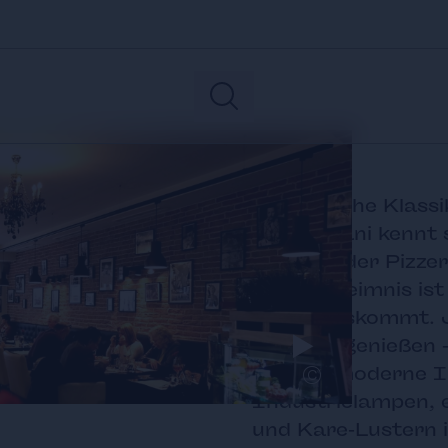
Italienische Klass
Mario Siani kennt s
schon in der Pizze
Sein Geheimnis ist
Germ auskommt. Je
Hietzing genießen 
©
pseudo-moderne In
Industrielampen, e
und Kare-Lustern is