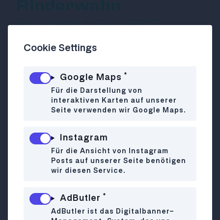
Rinderwahn
Burgerladen hinterm Steffl
Cookie Settings
Wahnsinnig gute Burgerkreationen
*
Google Maps
Eine weiße Kuh mit der Aufschrift "Crazy
Für die Darstellung von
about Burgers?" kündigts das Lokal
interaktiven Karten auf unserer
Rinderwahn an. Die Einrichtung ist mit
Seite verwenden wir Google Maps.
Holztischen, Ziegelwänden, nackten
Glühbirnen und roten Schriftzügen an den
Instagram
Wänden typisch Burgerlokal. Das
Für die Ansicht von Instagram
Wichtigste jedoch: Die Burger sind
Posts auf unserer Seite benötigen
wirklich sehr gut. Der Name klingt für
wir diesen Service.
Vegetarier vielleicht nicht so einladend,
auf der Karte findet sich aber auch eine
*
AdButler
solide Auswahl an fleischlosen oder ganz
AdButler ist das Digitalbanner-
pflanzlichen Optionen. Wie ihr euch