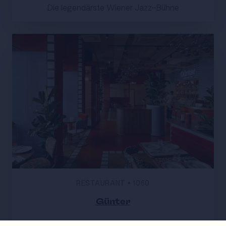
Die legendärste Wiener Jazz-Bühne
RESTAURANT
•
1060
Günter