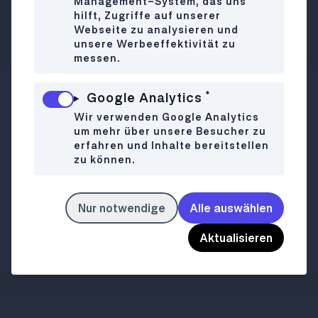
Management-System, das uns
vielleicht denken könnt, ist Fleisch hier
hilft, Zugriffe auf unserer
aber schon eher heilig.
Webseite zu analysieren und
unsere Werbeeffektivität zu
messen.
*
Google Analytics
Weihburggasse 3
WO
Wir verwenden Google Analytics
1010 Wien
um mehr über unsere Besucher zu
015120996
erfahren und Inhalte bereitstellen
zu können.
Mo-Do
12:00-22:00
WANN
Fr-Sa
12:00-22:30
So
12:00-22:00
Nur notwendige
Alle auswählen
Aktualisieren
rinderwahn.at/de/startseite.html
LINK