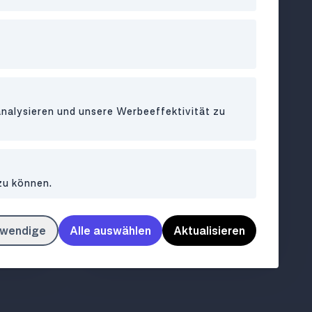
40
olf
analysieren und unsere Werbeeffektivität zu
BAR
•
1070
La Paninoteca
zu können.
Hübsche Aperitivo Bar mit
ivität
himmlischen Paninis
twendige
Alle auswählen
Aktualisieren