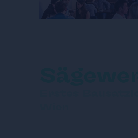
Sägewe
Erstes Bausatzlo
Wien