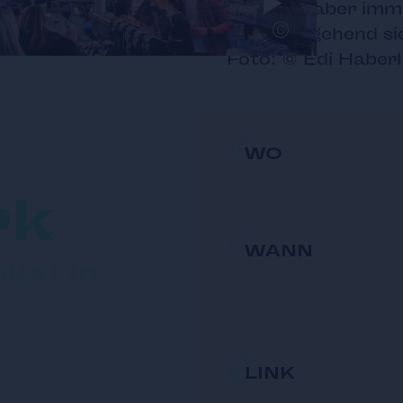
Graz, ist aber imm
©
ist durchgehend si
Foto: © Edi Haberl
WO
rk
WANN
kal in
LINK