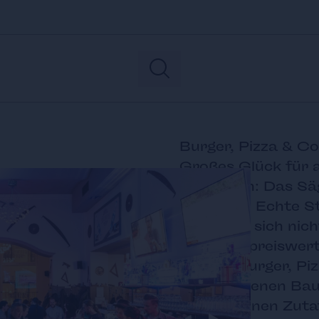
Burger, Pizza & C
Großes Glück für al
vermissen: Das Sä
gebracht. Echte S
so freuen sich nic
über das preiswert
Pfandl, Burger, Pi
verschiedenen Baus
inbegriffenen Zuta