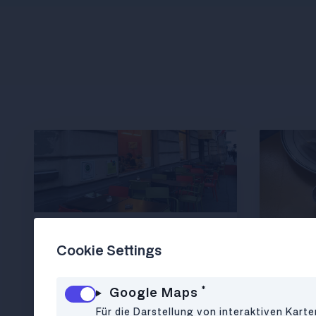
CAFÉ
•
1090
Cookie Settings
Weltcafé
*
Google Maps
Für die Darstellung von interaktiven Kart