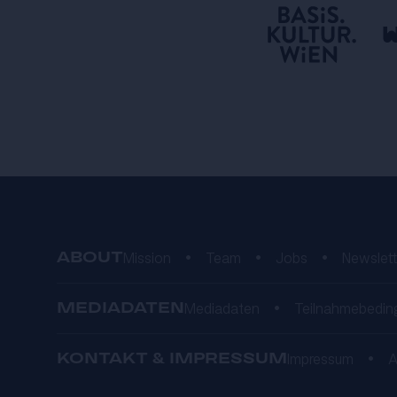
ABOUT
Mission
•
Team
•
Jobs
•
Newslett
MEDIADATEN
Mediadaten
•
Teilnahmebedin
KONTAKT & IMPRESSUM
Impressum
•