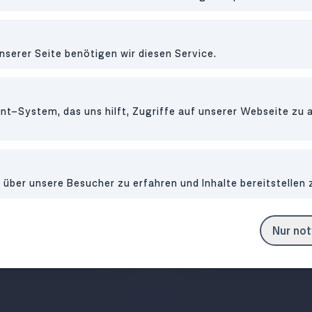
RESTAURANT
•
10
nserer Seite benötigen wir diesen Service.
Gasthaus W
RESTAURANT
•
1020
t-System, das uns hilft, Zugriffe auf unserer Webseite zu 
Kvetch
ber unsere Besucher zu erfahren und Inhalte bereitstellen 
reht sich alles um perfekt
gebratene Patties
Hausmannskost mit Kreat
Nur no