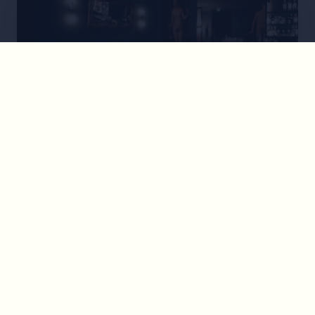
BAR
•
1060
Eva & Adam Cocktailbar
Hausgemachte Drinks, kleine Snacks und Brunch
am Morgen