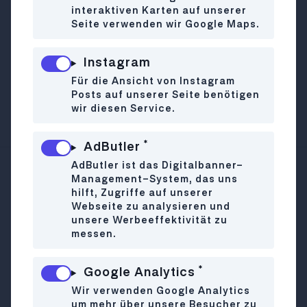
Im Palais Mailbergerhof verbirgt sich die
interaktiven Karten auf unserer
Seite verwenden wir Google Maps.
Crux Bar – ein Ort für exklusive Drinks
und feine Snacks. Zwischen stilvollem
Interior und lässiger Eleganz lässt es sich
Instagram
hier perfekt einen Abend lang genießen,
Für die Ansicht von Instagram
anstoßen und einfach das besondere Flair
Posts auf unserer Seite benötigen
wir diesen Service.
aufsaugen.
*
AdButler
AdButler ist das Digitalbanner-
Management-System, das uns
Annagasse 7
WO
hilft, Zugriffe auf unserer
1010 Wien
Webseite zu analysieren und
+43 1 2080340
unsere Werbeeffektivität zu
messen.
Mo
11:00-16:00
WANN
Di-So
11:30-16:00
*
Google Analytics
Wir verwenden Google Analytics
instagram.com/cruxbarvienna
LINK
um mehr über unsere Besucher zu