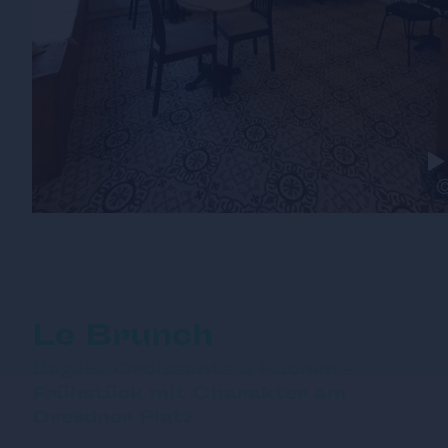
Le Brunch
Bagels, Croissants & Kuchen –
Frühstück mit Charakter am
Dresdner Platz