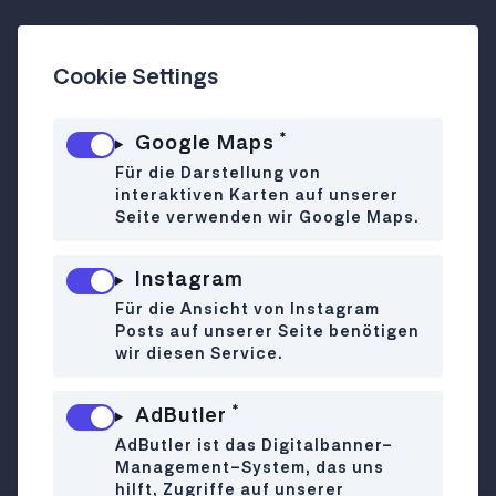
Café
Essen
Essen in Wien
Frühstück/ Brunch
Cookie Settings
Frühstücks & Bagels in 1200
*
Google Maps
Le Brunch ist der Place to be für alle
Für die Darstellung von
Frühstücks-Junkies in 1200 Wien. Hier
interaktiven Karten auf unserer
gibt’s fluffige Hummus-Bagels, süße
Seite verwenden wir Google Maps.
Himbeer-Croissants und wechselnde
Kuchen, die perfekt zu cremigem
Instagram
Cappuccino passen. Das stylishe Lokal
Für die Ansicht von Instagram
lädt zum Chillen ein – und ja, Croissant im
Posts auf unserer Seite benötigen
Cappuccino eintauchen ist hier absolut
wir diesen Service.
Pflicht! Frühstück mit Style und
Geschmack, das dich auch für lange Tage
*
AdButler
stärkt.
AdButler ist das Digitalbanner-
Management-System, das uns
hilft, Zugriffe auf unserer