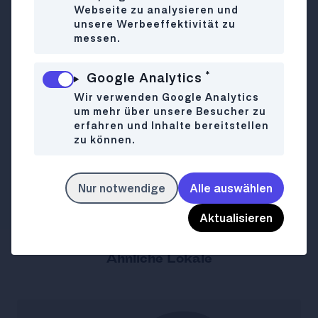
Webseite zu analysieren und
unsere Werbeeffektivität zu
Dresdner Straße 50
WO
messen.
1200 Wien
+43 681 10446103
*
Google Analytics
Wir verwenden Google Analytics
Mo-Fr
07:00-18:00
WANN
um mehr über unsere Besucher zu
Sa
Closed
erfahren und Inhalte bereitstellen
So
08:00-14:00
zu können.
lebrunchvienna.at
LINK
Nur notwendige
Alle auswählen
Aktualisieren
Ähnliche Lokale