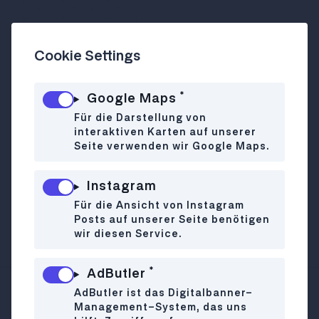
Café
Essen
Essen in Wien
Frühstück/ Brunch
Cookie Settings
Specialty Coffee & Kuchenglück
*
Google Maps
Das Small Batch Café im Herzen der
Für die Darstellung von
Stadt bietet frisch gerösteten Specialty
interaktiven Karten auf unserer
Coffee, himmlische Kuchen – darunter
Seite verwenden wir Google Maps.
auch vegane Optionen – und kleine Snacks
für jede Tageszeit. Die warme, einladende
Instagram
Atmosphäre macht es zum perfekten
Für die Ansicht von Instagram
Spot für Kaffeeliebhaber:innen und
Posts auf unserer Seite benötigen
Naschkatzen.
wir diesen Service.
*
AdButler
AdButler ist das Digitalbanner-
Haidgasse 10
WO
Management-System, das uns