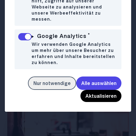
1020 Wien
hilft, Zugriffe auf unserer
Webseite zu analysieren und
unsere Werbeeffektivität zu
Mo
Closed
WANN
messen.
Di
Closed
Mi
Closed
*
Google Analytics
Do-So
09:00-15:00
Wir verwenden Google Analytics
um mehr über unsere Besucher zu
instagram.com/smallbatch.cafe
LINK
erfahren und Inhalte bereitstellen
zu können.
Nur notwendige
Alle auswählen
Ähnliche Lokale
Aktualisieren