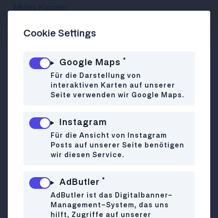
Miriam Kummer
Cookie Settings
*
Google Maps
Es ist ein weiter Weg bis nach Stammersdorf.
Für die Darstellung von
Wer sich bereits stolz auf die Schulter klopft,
interaktiven Karten auf unserer
weil er den Floridsdorfer Spitz erreicht hat,
Seite verwenden wir Google Maps.
sollte sich lieber in Gelassenheit und Vorfreude
üben. Schließlich benötigt die Straßenbahnlinie
Instagram
31 von dort noch ein ziemliches Stück, bis ins
Für die Ansicht von Instagram
tiefste Trasdanubien. Am besten eine Jause
Posts auf unserer Seite benötigen
einpacken und die Fahrt genießen. Es gibt jede
wir diesen Service.
Menge zu sehen.
Wer durchhält, wird belohnt: Idyllische
*
AdButler
Gässchen, schiefe Häuser, Weinberge und ein
AdButler ist das Digitalbanner-
Heuriger neben dem anderen.
Management-System, das uns
hilft, Zugriffe auf unserer