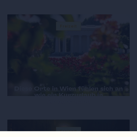
Freizeit
Diese Orte in Wien fühlen sich an
wie ein Kurzurlaub in
Griechenland
Freizeit