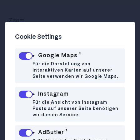
Z’som
Gußhausstraße 12, 1040 Wien
Cookie Settings
Bei Z'som (Dialektwort für zusammen) ist der
*
Google Maps
Name Programm - der kulinarische Ort steht
Für die Darstellung von
für Geselligkeit, Zusammensein und
interaktiven Karten auf unserer
Gemeinschaft. Das neu eröffnete Restaurant im
Seite verwenden wir Google Maps.
4. schreibt sich selbst der
"Bistronomiebewegeung" zu und auf der Karte
Instagram
stehen jede Menge international inspirierte
Für die Ansicht von Instagram
Gerichte, die aber hauptsächlich aus regionalen
Posts auf unserer Seite benötigen
Zutaten kreiert werden. Der Genuss steht im
wir diesen Service.
Vordergrund, das lässt sich mit allen Sinnen
erfahren.
*
AdButler
Berliner Babo