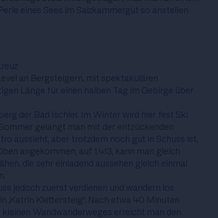
erle eines Sees im Salzkammergut so anstellen
kreuz
e Level an Bergsteigern, mit spektakulären
tigen Länge für einen halben Tag im Gebirge über
berg der Bad Ischler. Im Winter wird hier fest Ski
m Sommer gelangt man mit der entzückenden
etro aussieht, aber trotzdem noch gut in Schuss ist,
 Oben angekommen, auf 1.413, kann man gleich
ähen, die sehr einladend aussehen gleich einmal
n.
uss jedoch zuerst verdienen und wandern los
ln „Katrin Klettersteig“. Nach etwa 40 Minuten
hen kleinen Wandwanderweges erreicht man den