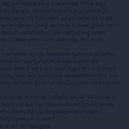
ieg zum Klettersteig. Das steilste Stück liegt
 des Steiges. Viel Kraft braucht man allerdings
usreichend mit Trittbolzen ausgestattet ist. In der
man bei diesem Steig von einer Schwierigkeit von
alen C-Abschnitten. Den Klettersteig selbst
ner Stunde und erreicht direkt das berühmte
urz verweilen und die fabelhafte Aussicht genießen.
cht nur der Wolfgangsee, sondern auch den
hwarzensee, bei guter Sicht sogar den Fuschlsee.
tieg lässt sich auch noch der Hallstätter See aus
in wunderbarer Blick auf den Dachstein bleibt einem
nun bevor es mit der Seilbahn wieder Tal-abwärts
e Hütte wie aus dem Bilderbuch mit rot-karierten
chmankerl, die das Bergsteigerherz begehrt.
habt ihrs euch verdient!
lätze am Wolfgangsee