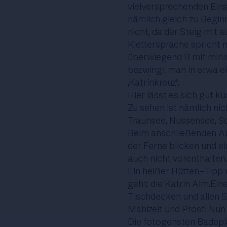
vielversprechenden Einst
nämlich gleich zu Beginn
nicht, da der Steig mit a
Klettersprache spricht 
überwiegend B mit minim
bezwingt man in etwa ei
„Katrinkreuz“.
Hier lässt es sich gut k
Zu sehen ist nämlich ni
Traunsee, Nussensee, Sc
Beim anschließenden Abs
der Ferne blicken und e
auch nicht vorenthalten.
Ein heißer Hütten-Tipp 
geht: die Katrin Alm.Ein
Tischdecken und allen S
Mahlzeit und Prost! Nun 
Die fotogensten Badep