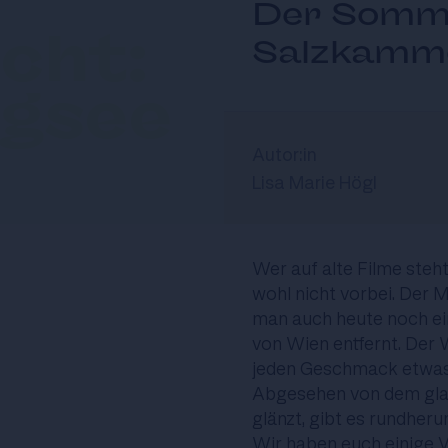
Der Somme
cht:
Salzkamm
gsee
Autor:in
Lisa Marie Högl
Wer auf alte Filme steh
wohl nicht vorbei. Der M
man auch heute noch ei
von Wien entfernt. Der 
jeden Geschmack etwas
Abgesehen von dem glask
glänzt, gibt es rundher
Wir haben euch einige