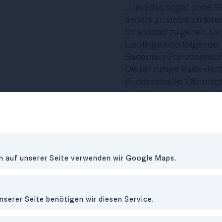
… und das sogar ohne Ei
anders zu vielen anderen
Strandbad zu gehen. Es 
Lieblinge sind folgende:
Badeplatz Franzosensc
Dieser ruhige Bade-Hot
Bundesstraße. Öffentlich
kostet ein paar wenige 
Badewiese Sonnplatz
Direkt in Sankt Gilgen, 
öffentliche und trotzde
Segelyachten, die die U
Naturstrand Wasswiese
en auf unserer Seite verwenden wir Google Maps.
Wer eher in der Gegend 
Wasswiese nicht vorbeif
Schatten-spendenden B
nserer Seite benötigen wir diesen Service.
Surfspots am Wolfgan
Für alle, die dann doch 