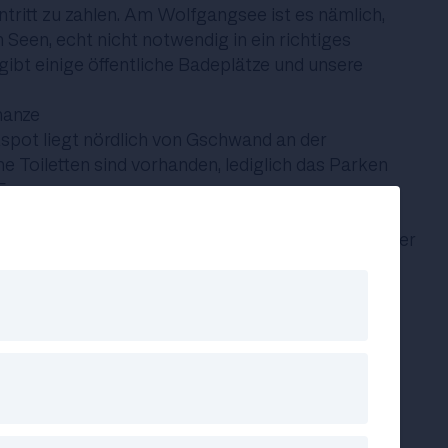
ntritt zu zahlen. Am Wolfgangsee ist es nämlich,
 Seen, echt nicht notwendig in ein richtiges
gibt einige öffentliche Badeplätze und unsere
hanze
spot liegt nördlich von Gschwand an der
e Toiletten sind vorhanden, lediglich das Parken
Euros.
unweit vom „Yachtclub St. Gilgen“ befindet sich dieser
m wunderschöne Badeplatz mit Blick auf einige
rlaubsfotos nochmal extra aufhübschen.
von Strobl unterwegs ist, sollte am Naturstrand
ahren. Hier gibt es eine Liegewiese mit einigen
äumen und einen schönen Holzsteg.
gsee
wieder mehr Action brauchen gibt es ein paar