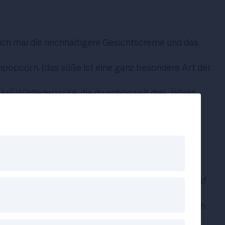
auch mal die reichhaltigere Gesichtscreme und das
npopcorn. (das süße ist eine ganz besondere Art der
(fake) Wildlederjacke, die du schon seit drei Jahren
 Arganöl gehört jetzt in dein Badezimmer.
 der bunte Pfeffer in der Holzpfeffermühle machen
lebnis.
Kräuter: Basilikum, Schnittlauch und Petersilie
Gerichte zum Geschmackserlebnis.
täne kannst du auch ab und zu einen Mittagsschlaf
uch. Wie wär's zum Beispiel mit dem neuen Buch von
s Palais muss brennen.