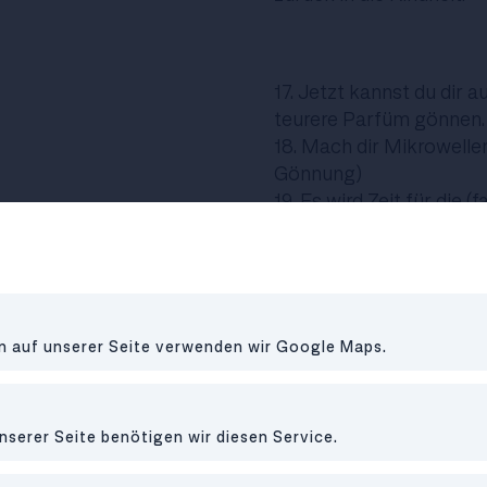
17. Jetzt kannst du dir 
teurere Parfüm gönnen.
18. Mach dir Mikrowelle
Gönnung)
19. Es wird Zeit für die 
online stalkst.
20. Der Conditioner mit
21. Das Himalaysalz und
das Kochen jetzt zum Er
22. Gönn dir mal frische 
en auf unserer Seite verwenden wir Google Maps.
machen auch einfache 
23. Während der Quaran
einlegen.
nserer Seite benötigen wir diesen Service.
24. Ein richtig gutes B
Mercedes Spannagel: Da