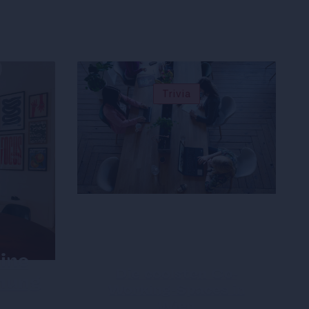
Trivia
ine
Die coolsten Co-
nung
Working-Spaces in
Wien