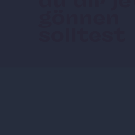
du dir je
gönnen
solltest