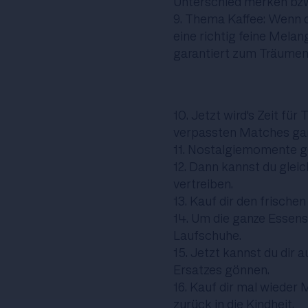
Unterschied merken bz
9. Thema Kaffee: Wenn d
eine richtig feine Melan
garantiert zum Träumen
10. Jetzt wird's Zeit fü
verpassten Matches gan
11. Nostalgiemomente gef
12. Dann kannst du glei
vertreiben.
13. Kauf dir den frische
14. Um die ganze Essens
Laufschuhe.
15. Jetzt kannst du dir 
Ersatzes gönnen.
16. Kauf dir mal wieder 
zurück in die Kindheit.