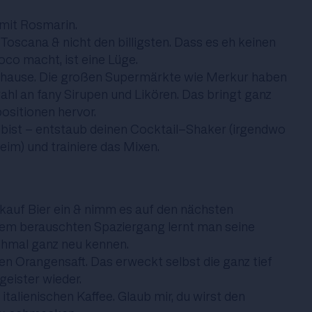
 mit Rosmarin.
Toscana & nicht den billigsten. Dass es eh keinen
co macht, ist eine Lüge.
zuhause. Die großen Supermärkte wie Merkur haben
ahl an fany Sirupen und Likören. Das bringt ganz
itionen hervor.
 bist - entstaub deinen Cocktail-Shaker (irgendwo
heim) und trainiere das Mixen.
 kauf Bier ein & nimm es auf den nächsten
nem berauschten Spaziergang lernt man seine
hmal ganz neu kennen.
ten Orangensaft. Das erweckt selbst die ganz tief
eister wieder.
 italienischen Kaffee. Glaub mir, du wirst den