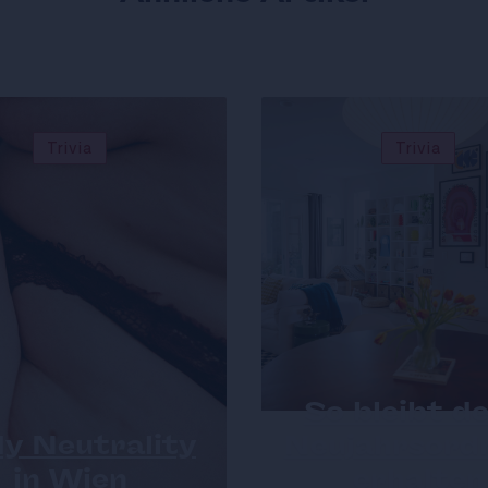
Trivia
Trivia
So bleibt de
y Neutrality
Neujahrsord
in Wien
erhalten