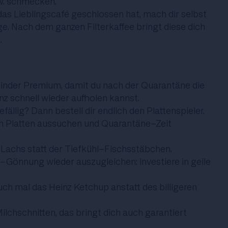
w. schmecken.
as Lieblingscafé geschlossen hat, mach dir selbst
ge. Nach dem ganzen Filterkaffee bringt diese dich
.
r Tinder Premium, damit du nach der Quarantäne die
z schnell wieder aufholen kannst.
ällig? Dann bestell dir endlich den Plattenspieler.
ch Platten aussuchen und Quarantäne-Zeit
n Lachs statt der Tiefkühl-Fischsstäbchen.
-Gönnung wieder auszugleichen: investiere in geile
auch mal das Heinz Ketchup anstatt des billigeren
Milchschnitten, das bringt dich auch garantiert