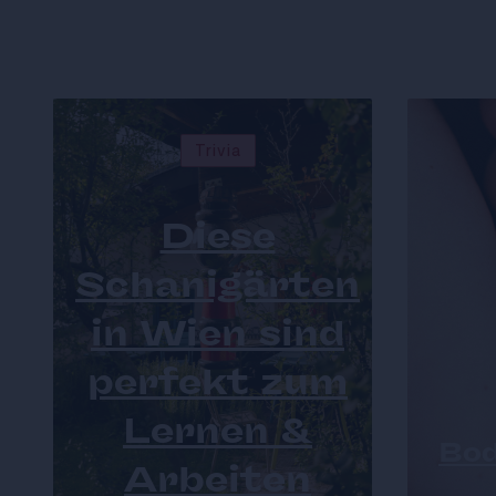
Trivia
Diese
Schanigärten
in Wien sind
perfekt zum
Lernen &
Bod
Arbeiten