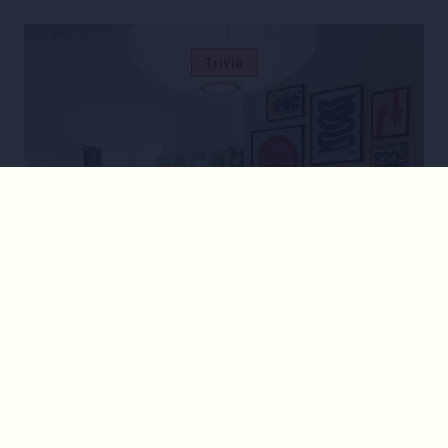
Trivia
So bleibt deine Neujahrsordnung
erhalten
Trivia