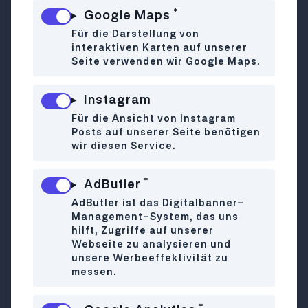
*
Google Maps
Bye bye gesellschaftlicher Druck, Bodyshaming
Für die Darstellung von
und unrealistische Ideale – welcome
Body
interaktiven Karten auf unserer
Neutrality
! Anders als bei der Body Positivity, bei
Seite verwenden wir Google Maps.
der man seinen Körper unbedingt lieben soll,
geht es bei Body Neutrality darum, den eigenen
Instagram
Körper wertfrei und ohne Vergleiche zu
Für die Ansicht von Instagram
betrachten. Dieser Ansatz schafft ein gesundes
Posts auf unserer Seite benötigen
Mittelfeld zwischen Body Positivity und Body
wir diesen Service.
Negativity und fördert Akzeptanz, Respekt und
Dankbarkeit für den eigenen Körper.
*
AdButler
Erfahre hier, wo du in Wien Orte findest, die Body
AdButler ist das Digitalbanner-
Neutrality leben!
Management-System, das uns
hilft, Zugriffe auf unserer
Yoga Dealerei
Webseite zu analysieren und
unsere Werbeeffektivität zu
Wo: Neubaugasse 59, 1070 Wien
messen.
*