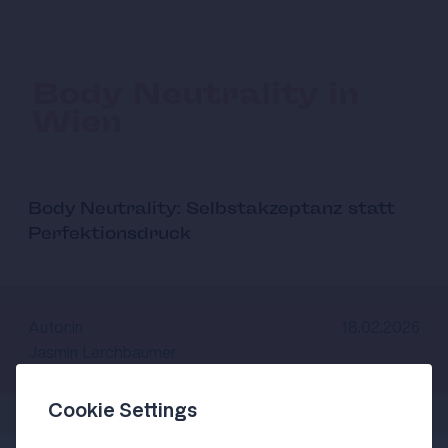
Body Neutrality in
Wien
Body Neutrality: Selbstakzeptanz statt
Perfektionsdruck
Autor:in
18.02.2026
Jasmin Lerchbaumer
Cookie Settings