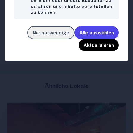
um mehr über unsere Besucher zu
+43 676 7097227
erfahren und Inhalte bereitstellen
zu können.
Mo
Closed
WANN
Di-Fr
08:00-18:00
Nur notwendige
Alle auswählen
Sa-So
10:00-15:00
Aktualisieren
annscafe.at/
LINK
Ähnliche Lokale