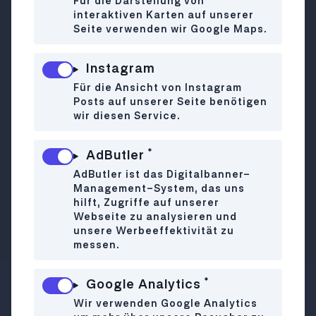
Für die Darstellung von
Ein Stückchen Norden im 17. Bezirk – Anns
interaktiven Karten auf unserer
Seite verwenden wir Google Maps.
Café holt das skandinavische
Lebensgefühl nach Wien.
Gastfreundschaft, traditionelle
Instagram
Bäckereien und Qualität stehen dabei an
Für die Ansicht von Instagram
erster Stelle und versetzen dich
Posts auf unserer Seite benötigen
wir diesen Service.
kulinarisch nach Stockholm. Wem nach
einer „Fika“ (der traditionellen
*
schwedischen Pause) ist, kommt bei einer
AdButler
selbst gemachten Zimtschnecke und
AdButler ist das Digitalbanner-
Kaffee aus Italien zur Ruhe. Denn hier ist
Management-System, das uns
hilft, Zugriffe auf unserer
die Essenz der nordischen Kultur in jedem
Webseite zu analysieren und
Detail spürbar!
unsere Werbeeffektivität zu
messen.
*
Google Analytics
Hormayrgasse 3
WO
Wir verwenden Google Analytics
1170 Wien