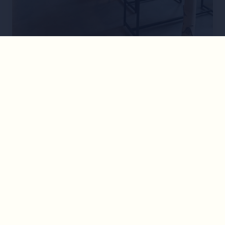
RESTAURANT
•
1100
Hans im Glück
Hier stapeln sich Patties, Cocktails und gute Zeiten