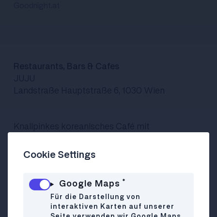
Goodnight.at
Restaurants, Bars & Cafes
JUJU
Landstraße Hauptstraße 6, 1030 Wien
Knallpinkes koreanisches Café mit
korean
Bubble
Cookie Settings
Tea
,
*
Google Maps
Coffee
Für die Darstellung von
& Snacks
interaktiven Karten auf unserer
-
Seite verwenden wir Google Maps.