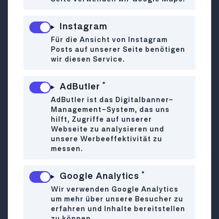
hier fühlt sich jedes K-Pop Girl wie im siebten
Himmel und jeder
Instagram
Bubble-Tea
Für die Ansicht von Instagram
Fan kommt auf seine Kosten. Aber nicht nur,
Posts auf unserer Seite benötigen
dass man durch die Einrichtung schon gute
wir diesen Service.
Laune bekommt, die Besitzer*innen sind auch
noch super über drüber nett und auf den Bubble
*
AdButler
Tea
AdButler ist das Digitalbanner-
Bechern sind die
Management-System, das uns
Boyz
hilft, Zugriffe auf unserer
von BTS abgebildet
Webseite zu analysieren und
unsere Werbeeffektivität zu
-
messen.
also durch und durch ein Erlebnis.
Von 18-21
*
Google Analytics
Uhr sind die koreanischen Special Drinks wie
citrusfruit
Wir verwenden Google Analytics
um mehr über unsere Besucher zu
yuja
erfahren und Inhalte bereitstellen
,
zu können.