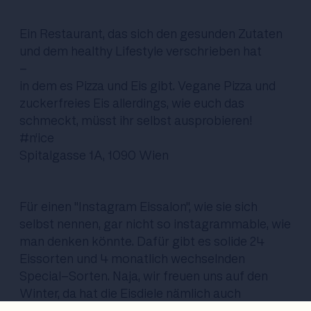
Ein Restaurant, das sich den gesunden Zutaten
und dem healthy Lifestyle verschrieben hat
-
in dem es Pizza und Eis gibt. Vegane Pizza und
zuckerfreies Eis allerdings, wie euch das
schmeckt, müsst ihr selbst ausprobieren!
#n‘ice
Spitalgasse 1A, 1090 Wien
Für einen "Instagram Eissalon", wie sie sich
selbst nennen, gar nicht so instagrammable, wie
man denken könnte. Dafür gibt es solide 24
Eissorten und 4 monatlich wechselnden
Special-Sorten. Naja, wir freuen uns auf den
Winter, da hat die Eisdiele nämlich auch
geöffnet und besondere Wintereissorten, wie