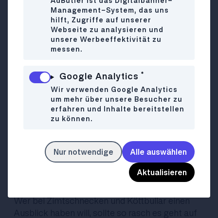
AdButler ist das Digitalbanner-
Scheu.
Management-System, das uns
hilft, Zugriffe auf unserer
Webseite zu analysieren und
Die Libelle
unsere Werbeeffektivität zu
messen.
Die MQ Libelle bietet bei freiem Eintritt einen
*
Google Analytics
Überblick über die Innenstadt und bis zu den
Wir verwenden Google Analytics
Wiener Hausbergen und ist der perfekte
um mehr über unsere Besucher zu
Abschluss für einen Stadtspaziergang. Achtung,
erfahren und Inhalte bereitstellen
die Öffnungszeiten können variieren.
zu können.
Die Libelle ist bis 31.3.2024 in Winterpause. Aber
Nur notwendige
Alle auswählen
auf jeden Fall für den Frühling vormerken!
Ikea Westbahnhof
Aktualisieren
Wer bei Zimtschnecken und Köttbullar einen
Ausblick haben will, sollte so rasch es geht auf