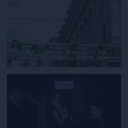
Pride Clubbings Wien 2026: Die
besten Afterpartys am 13. Juni
Party