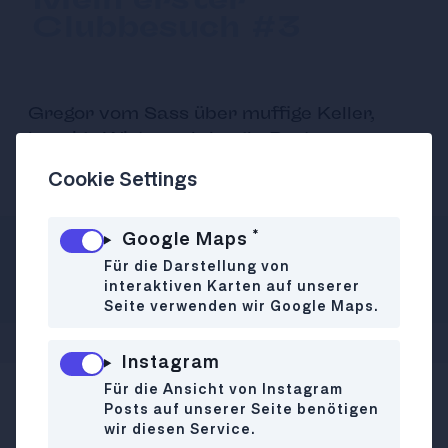
Clubbesuch #3
Gregor vom Sass über muffige Keller,
kauzige Wirte und Jungle-Partys zum
Speiben.
Cookie Settings
*
Google Maps
Autor:in
21.10.2015
Für die Darstellung von
Miriam Kummer
interaktiven Karten auf unserer
Seite verwenden wir Google Maps.
Instagram
Für die Ansicht von Instagram
Ab sofort berichten hier bekannte und weniger
Posts auf unserer Seite benötigen
wir diesen Service.
bekannte Wiener von ihrem ersten Clubbesuch.