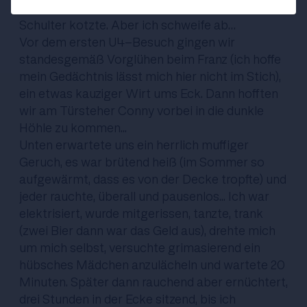
versehentlich, auf den Stufen sitzend, über die
Schulter kotzte. Aber ich schweife ab…
Vor dem ersten U4-Besuch gingen wir
standesgemäß Vorglühen beim Franz (ich hoffe
mein Gedächtnis lässt mich hier nicht im Stich),
ein etwas kauziger Wirt ums Eck. Dann hofften
wir am Türsteher Conny vorbei in die dunkle
Höhle zu kommen...
Unten erwartete uns ein herrlich muffiger
Geruch, es war brütend heiß (im Sommer so
aufgewärmt, dass es von der Decke tropfte) und
jeder rauchte, überall und pausenlos... Ich war
elektrisiert, wurde mitgerissen, tanzte, trank
(zwei Bier dann war das Geld aus), drehte mich
um mich selbst, versuchte grimasierend ein
hübsches Mädchen anzulächeln und wartete 20
Minuten. Später dann rauchend aber ernüchtert,
drei Stunden in der Ecke sitzend, bis ich