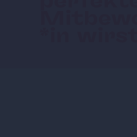
perfekt
Mitbew
*in wirs