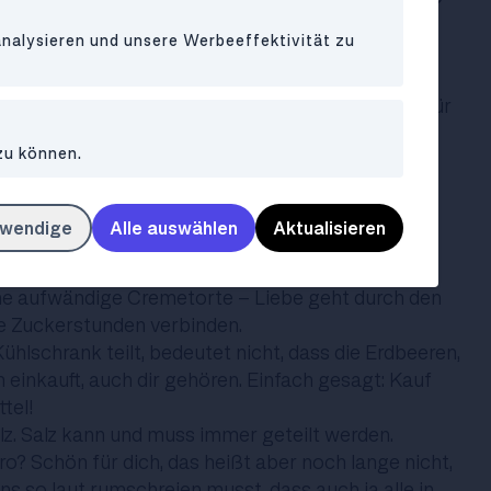
ht nur deinen Koffer packen musst, sondern auch
analysieren und unsere Werbeeffektivität zu
ensmittel aus deinem Zimmer entfernen solltest.
ringen ist der goldene Schlüssel zur Harmonie.
hen Verbindungen und man kommt sich Schritt für
lernt man sich auch gegenseitig zu verstehen & zu
zu können.
lappt, probier's (wie oben schon erwähnt) mit
as schafft auch die unüberwindbarsten Barrieren
twendige
Alle auswählen
Aktualisieren
en für alle! Ganz egal ob ein einfacher
e aufwändige Cremetorte - Liebe geht durch den
Zuckerstunden verbinden.
Kühlschrank teilt, bedeutet nicht, dass die Erdbeeren,
 einkauft, auch dir gehören. Einfach gesagt: Kauf
tel!
lz. Salz kann und muss immer geteilt werden.
o? Schön für dich, das heißt aber noch lange nicht,
s so laut rumschreien musst, dass auch ja alle in