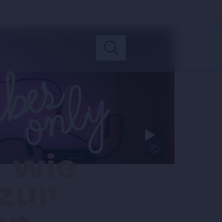
©
 wie
zur