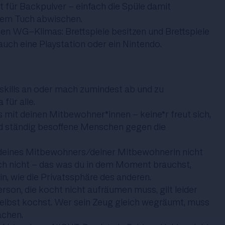
lt für Backpulver - einfach die Spüle damit
nem Tuch abwischen.
ten WG-Klimas: Brettspiele besitzen und Brettspiele
 auch eine Playstation oder ein Nintendo.
hskills an oder mach zumindest ab und zu
für alle.
 mit deinen Mitbewohner*innen - keine*r freut sich,
d ständig besoffene Menschen gegen die
 deines Mitbewohners/deiner Mitbewohnerin nicht
ch nicht - das was du in dem Moment brauchst,
in, wie die Privatssphäre des anderen.
Person, die kocht nicht aufräumen muss, gilt leider
 selbst kochst. Wer sein Zeug gleich wegräumt, muss
achen.