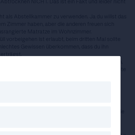
 Abtrocknen NICHT. Das ist ein Fakt und leider nicht
ht als Abstellkammer zu verwenden. Ja du willst das
em Zimmer haben, aber die anderen freuen sich
ausrangierte Matratze im Wohnzimmer.
ll vorbeigehen ist erlaubt, beim dritten Mal sollte
schlechtes Gewissen überkommen, dass du ihn
erträgst.
nachhause kommst, musst du nicht allen beweisen,
nst. Geh einfach schlafen und behalte deine Talente
n gemeinsamen Karaoke-Abend, kannst du dann
n.
einen Mitbewohner*innen nicht passt, kannst du sie
fen. Oder du verhältst dich wie ein normaler
rst auch so. Wetten, dass das besser ankommt?
ge wegfährst - zu deinen Eltern oder in den Urlaub -