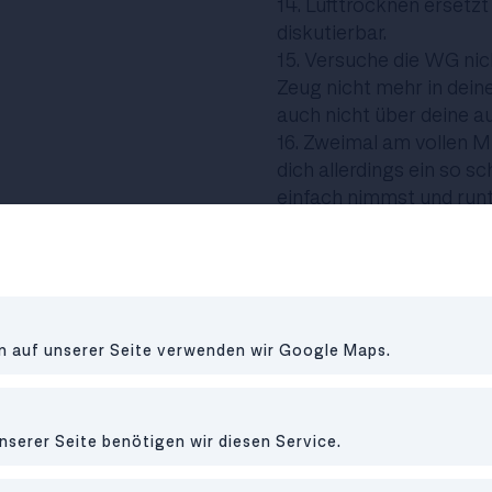
14. Lufttrocknen ersetzt
diskutierbar.
15. Versuche die WG nic
Zeug nicht mehr in dein
auch nicht über deine 
16. Zweimal am vollen Mü
dich allerdings ein so 
einfach nimmst und runt
17. Wenn du betrunken 
wie schön du singen kan
für dich. Beim nächste
dafür umso mehr träller
en auf unserer Seite verwenden wir Google Maps.
18. Wenn dir etwas an d
anschreien und beschimp
nserer Seite benötigen wir diesen Service.
Mensch und kommunizie
19. Wenn du ein paar Ta