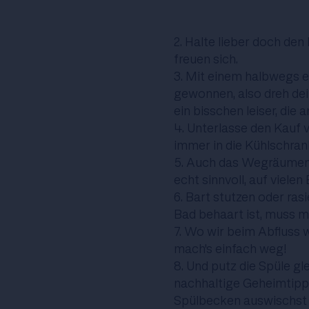
2. Halte lieber doch den 
freuen sich.
3. Mit einem halbwegs e
gewonnen, also dreh dei
ein bisschen leiser, die
4. Unterlasse den Kauf 
immer in die Kühlschrank
5. Auch das Wegräumen
echt sinnvoll, auf vielen
6. Bart stutzen oder ra
Bad behaart ist, muss m
7. Wo wir beim Abfluss 
mach's einfach weg!
8. Und putz die
Spüle
gl
nachhaltige Geheimtipps
Spülbecken auswischst 