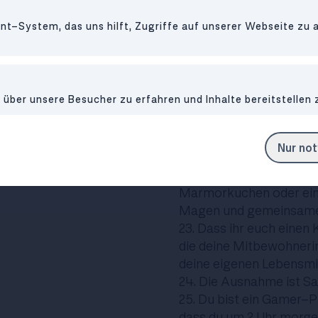
denk daran, dass du nic
t-System, das uns hilft, Zugriffe auf unserer Webseite zu 
etwaige verderbbare Leb
20. Zeit gemeinsam verb
Durch Gespräche entste
Schritt näher. Dadurch 
ber unsere Besucher zu erfahren und Inhalte bereitstellen 
vertrauen.
21. Falls das nicht so k
gemeinsam betrinken. D
Nur no
aus der Welt.
22. Backe mal einen Kuch
Marmorkuchen oder ein
Magen und gemeinsame 
23. Dass ihr euch einen 
die deine Mitbewohnerin
deine eigenen Lebensmit
24. Die Ausnahme ist Sa
25. Du bist ein Gamer-Pr
dass du um 2 Uhr morgen