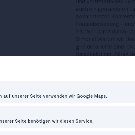
und Vertreterin des Exis
auch einigen anderen E
bekanntesten Konventio
Frauenbewegung - und d
PS: Wer damit durch ist,
Simone! Warum wir Beauv
gibt detailierte Einblic
beschreibt den Alltag de
Plädoyer fürs „Aufblühe
„Wenn Männer mir die We
Welche Lektüre hast du 
en auf unserer Seite verwenden wir Google Maps.
Männer mir die Welt erkl
Kapitel vor dem Schlafe
welches im Stil eines Es
nserer Seite benötigen wir diesen Service.
an Feminismus, Politik,
Gleichberechtigung dar