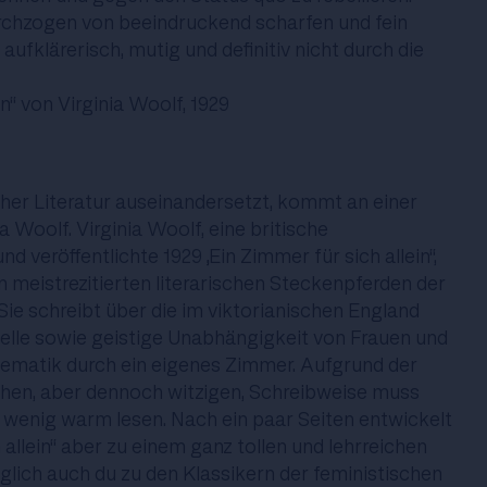
urchzogen von beeindruckend scharfen und fein
aufklärerisch, mutig und definitiv nicht durch die
in“ von Virginia Woolf, 1929
cher Literatur auseinandersetzt, kommt an einer
ia Woolf. Virginia Woolf, eine britische
und veröffentlichte 1929 „Ein Zimmer für sich allein“,
n meistrezitierten literarischen Steckenpferden der
ie schreibt über die im viktorianischen England
ielle sowie geistige Unabhängigkeit von Frauen und
lematik durch ein eigenes Zimmer. Aufgrund der
chen, aber dennoch witzigen, Schreibweise muss
wenig warm lesen. Nach ein paar Seiten entwickelt
h allein“ aber zu einem ganz tollen und lehrreichen
lich auch du zu den Klassikern der feministischen