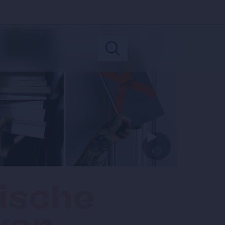
©
ische