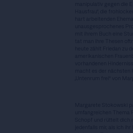
manipulativ gegen die Em
Hausfrau“, die frohlock
hart arbeitenden Eheman
unausgesprochenes Prob
mit ihrem Buch eine Stu
tat man ihre Thesen oft
heute zählt Friedan zu 
amerikanischen Frauenb
vorhandenen Hinderniss
macht es der nächsten Fr
„Untenrum frei“ von Mar
Margarete Stokowski pa
umfangreichen Thema F
Schopf und rüttelt dich 
jedenfalls mir, als ich 