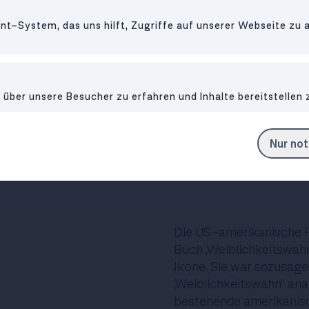
und Frau anhand von Allt
t-System, das uns hilft, Zugriffe auf unserer Webseite zu 
(mehrfach) erlebt haben
erläutert auf leidensch
französische Sex-Skandale
Munde) sowie postkoloni
ber unsere Besucher zu erfahren und Inhalte bereitstellen 
ihren Zahlen und Fakten
fast jedes Wort davon a
Gesellschaften bezogen
Nur no
"Der Weiblichkeitswahn 
Friedan, 1963
Die US-amerikanische Fe
Buch „Weiblichkeitswahn“
Ikone. Sie war sozusage
„Weiblichkeitswahn“ anal
bestehende amerikanisch