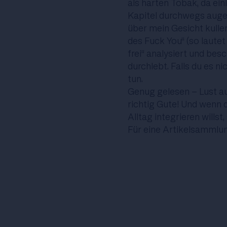
als harten Tobak, da ei
Kapitel durchwegs auge
über mein Gesicht kuller
des Fuck You“ (so laute
frei“ analysiert und bes
durchlebt. Falls du es ni
tun.
Genug gelesen - Lust a
richtig Gute!
Und wenn du
Alltag integrieren willst,
Für eine Artikelsamml