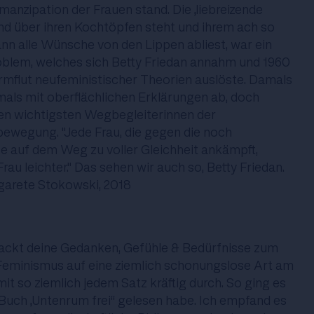
anzipation der Frauen stand. Die „liebreizende
end über ihren Kochtöpfen steht und ihrem ach so
n alle Wünsche von den Lippen abliest, war ein
lem, welches sich Betty Friedan annahm und 1960
rmflut neufeministischer Theorien auslöste. Damals
mals mit oberflächlichen Erklärungen ab, doch
den wichtigsten Wegbegleiterinnen der
ewegung. "Jede Frau, die gegen die noch
e auf dem Weg zu voller Gleichheit ankämpft,
au leichter." Das sehen wir auch so, Betty Friedan.
garete Stokowski, 2018
ckt deine Gedanken, Gefühle & Bedürfnisse zum
eminismus auf eine ziemlich schonungslose Art am
mit so ziemlich jedem Satz kräftig durch. So ging es
ihr Buch „Untenrum frei“ gelesen habe. Ich empfand es