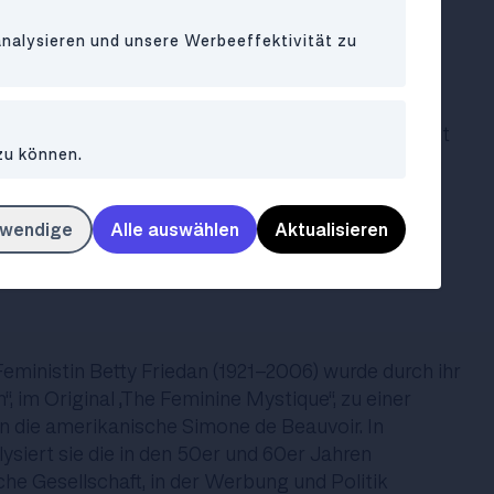
agssituationen, die die meisten von uns bereits
analysieren und unsere Werbeeffektivität zu
 (Stichwort ‚Mansplaining’). Rebecca Solnit
aftlich präzise Weise Gewalt gegen Frauen,
, Virginia Woolf (ich sags ja, die Frau ist in aller
ale Machtverhältnisse. Auch wenn sich Solnit mit
zu können.
 hauptsächlich auf die USA bezieht, kann dennoch
uf die meisten westlichen (und allen anderen)
 werden.
twendige
Alle auswählen
Aktualisieren
oder Die Selbstbefreiung der Frau" von Betty
ministin Betty Friedan (1921-2006) wurde durch ihr
, im Original „The Feminine Mystique“, zu einer
n die amerikanische Simone de Beauvoir. In
ysiert sie die in den 50er und 60er Jahren
e Gesellschaft, in der Werbung und Politik