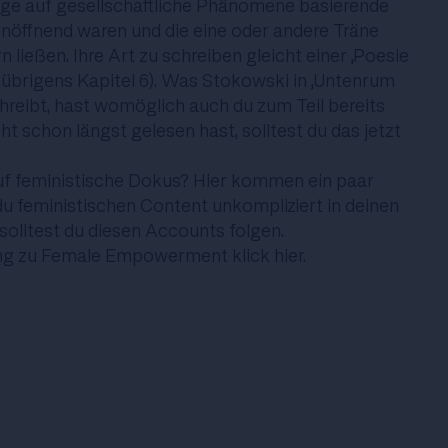
nige auf gesellschaftliche Phänomene basierende
nöffnend waren und die eine oder andere Träne
n ließen. Ihre Art zu schreiben gleicht einer „Poesie
t übrigens Kapitel 6). Was Stokowski in „Untenrum
chreibt, hast womöglich auch du zum Teil bereits
cht schon längst gelesen hast, solltest du das jetzt
uf feministische Dokus?
Hier kommen ein paar
 feministischen Content unkompliziert in deinen
 solltest du
diesen Accounts
folgen.
ung zu Female Empowerment
klick hier
.