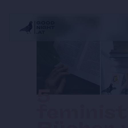
5
feminist