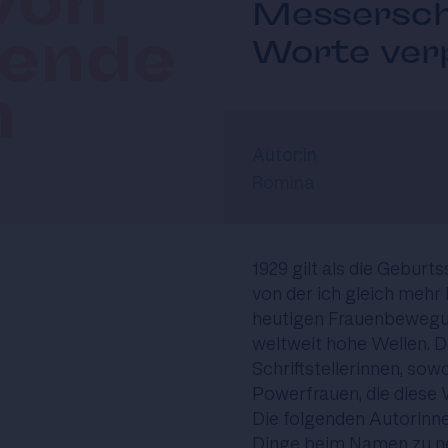
von
Messersch
rende
Worte verp
n
Autor:in
Romina
1929 gilt als die Geburts
von der ich gleich mehr 
heutigen Frauenbewegun
weltweit hohe Wellen. D
Schriftstellerinnen, sow
Powerfrauen, die diese 
Die folgenden Autorinne
Dinge beim Namen zu ne