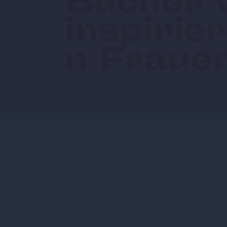
Bücher 
inspirie
n Fraue