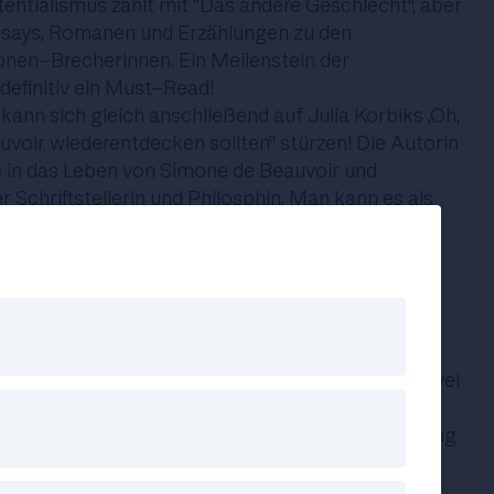
tentialismus zählt mit "Das andere Geschlecht“, aber
ssays, Romanen und Erzählungen zu den
nen-Brecherinnen. Ein Meilenstein der
efinitiv ein Must-Read!
 kann sich gleich anschließend auf Julia Korbiks „Oh,
oir wiederentdecken sollten“ stürzen! Die Autorin
ke in das Leben von Simone de Beauvoir und
r Schriftstellerin und Philosphin. Man kann es als
n“ großer Denkerinnen bezeichnen.
lt erklären“ von Rebecca Solnit, 2017
zuletzt in einem Rutsch gelesen? Solnits „Wenn
ären“ war meins, obwohl ich eigentlich nur ein, zwei
ngehen lesen wollte. Ups. Dieses kompakte Buch,
says geschrieben wurde, stellt eine geballte Ladung
 Geschichte, Psychologie und das Problem mit
. Sie beschreibt das Machtgefüge zwischen Mann