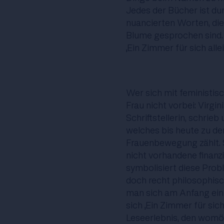
Jedes der Bücher ist d
nuancierten Worten, die 
Blume gesprochen sind.
„Ein Zimmer für sich alle
Wer sich mit feministis
Frau nicht vorbei: Virgin
Schriftstellerin, schrieb 
welches bis heute zu de
Frauenbewegung zählt. S
nicht vorhandene finanz
symbolisiert diese Prob
doch recht philosophis
man sich am Anfang ein 
sich „Ein Zimmer für sic
Leseerlebnis, den womög