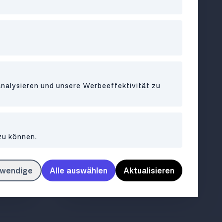
analysieren und unsere Werbeeffektivität zu
BAR
•
1080
Milchfrau
zu können.
nt-Bar
Früher Milchgeschäft, heute
twendige
Alle auswählen
Aktualisieren
lässiges Bistro mit Bar & Charakter