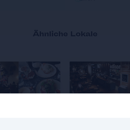
Ähnliche Lokale
CAFÉ
•
1060
RESTAURANT
•
10
Drechsler
Edison