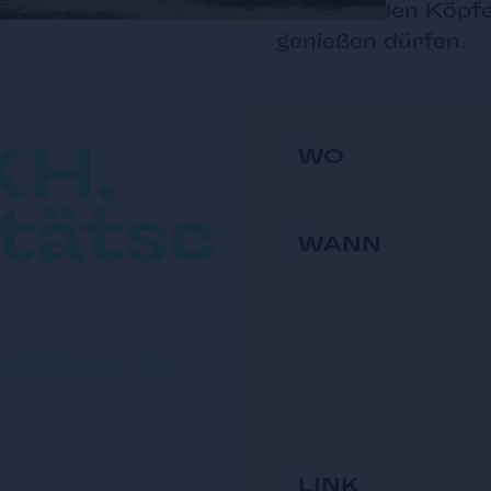
anderen den Köpfe
genießen dürfen.
KH,
WO
tätsc
WANN
mitten in
LINK