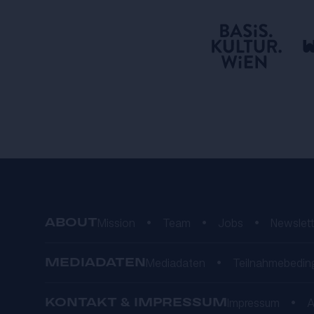
ABOUT
Mission
•
Team
•
Jobs
•
Newslett
MEDIADATEN
Mediadaten
•
Teilnahmebedin
KONTAKT & IMPRESSUM
Impressum
•