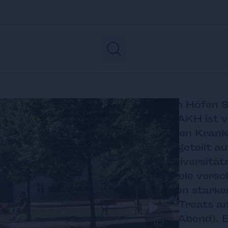
In grünen Höfen S
Das Alte AKH ist v
Allgemeinen Kranke
Park, aufgeteilt a
ist der Universitä
Ort für viele vers
Lokale (von stark
und süße Treats a
©
Wein am Abend). E