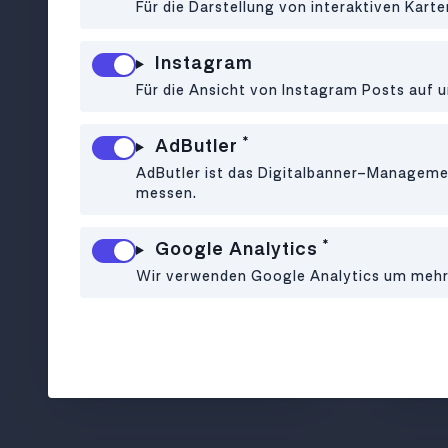
Für die Darstellung von interaktiven Kart
Instagram
Für die Ansicht von Instagram Posts auf u
CAFÉ
•
1060
Café Savoy
*
AdButler
AdButler ist das Digitalbanner-Managemen
messen.
*
Google Analytics
Wir verwenden Google Analytics um mehr ü
LGBTQIA+ Café mit tollem Brunch
Kaffe
Angebot