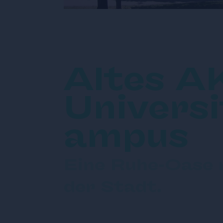
Altes A
Universi
ampus
Eine Ruhe-Oase 
der Stadt.