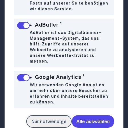
Posts auf unserer Seite benötigen
"Neu in Wien" verraten wir dir die neu eröffneten
wir diesen Service.
Geheimtipps der Stadt - diesmal gibt's unter
anderem einen fancy Imbiss, ein besonders
*
AdButler
feines Lokal & eine feine neue Pizzeria. Nutze
AdButler ist das Digitalbanner-
den kalten Jänner um dich an den feschen
Management-System, das uns
neuen Orten zu wärmen & zu genießen!
hilft, Zugriffe auf unserer
Webseite zu analysieren und
unsere Werbeeffektivität zu
messen.
Hier
geht's zu den Neueröffnungen!
Begib dich auf romantische
*
Google Analytics
Winterspaziergänge
Die Lobau kennst du wahrscheinlich schon, aber
Wir verwenden Google Analytics
um mehr über unsere Besucher zu
warst du auch schon mal im Winter dort? Die
erfahren und Inhalte bereitstellen
kalte Jahreszeit bringt ungewohnte Facetten in
zu können.
diese Naturschönheit und außerdem kannst du
hier besonders gut Kopf und Körper auslüften.
Als weiteres winterliches Spazierziel können wir
Nur notwendige
Alle auswählen
den Wiener Berg im 10. empfehlen - auch