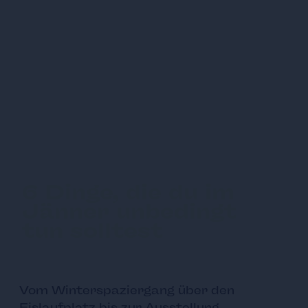
6 Dinge, die du im
Jänner unbedingt
tun solltest
Vom Winterspaziergang über den
Eislaufplatz bis zur Ausstellung.