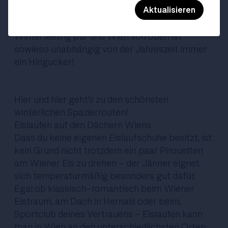
Aktualisieren
dieses Ziel überzeugt mit feschen
Natureindrücken. Am Semmering gibt's
Winterfeeling pur und Wien von oben ist
sowieso unabhängig von der Jahreszeit immer
ein Hingucker!
Hier
und
hier
geht's zu den schönsten
winterlichen Spazierrouten!
Eislaufen auf den Dächern Wiens
Dass du keine eigenen Eislaufschuhe besitzt, ist
kein Grund nicht trotzdem ein paar Pirouetten
am Wiener Eis zu drehen - der Jänner eignet
sich temperaturmäßig besonders gut dafür.
Egal ob klassisch-romantisch beim Wiener
Eistraum, am Dach in Hernals oder beim,
Sportclub deines Vertrauens - Eislaufen kann
man in Wien an den unterschiedlichsten Orten.